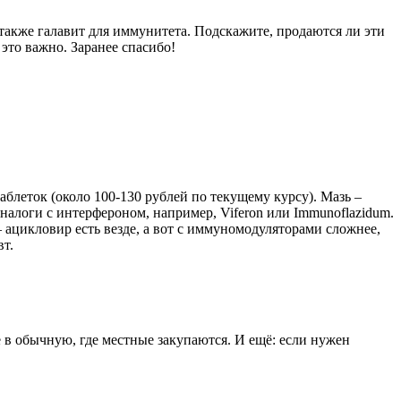
 также галавит для иммунитета. Подскажите, продаются ли эти
это важно. Заранее спасибо!
таблеток (около 100-130 рублей по текущему курсу). Мазь –
аналоги с интерфероном, например, Viferon или Immunoflazidum.
 – ацикловир есть везде, а вот с иммуномодуляторами сложнее,
вт.
те в обычную, где местные закупаются. И ещё: если нужен