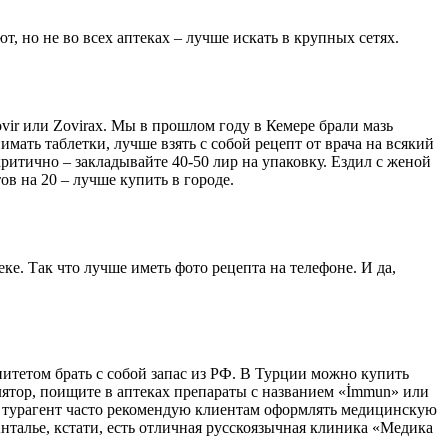
ют, но не во всех аптеках – лучше искать в крупных сетях.
ovir или Zovirax. Мы в прошлом году в Кемере брали мазь
имать таблетки, лучше взять с собой рецепт от врача на всякий
критично – закладывайте 40-50 лир на упаковку. Ездил с женой
ов на 20 – лучше купить в городе.
ке. Так что лучше иметь фото рецепта на телефоне. И да,
нитетом брать с собой запас из РФ. В Турции можно купить
лятор, поищите в аптеках препараты с названием «İmmun» или
как турагент часто рекомендую клиентам оформлять медицинскую
Анталье, кстати, есть отличная русскоязычная клиника «Медика