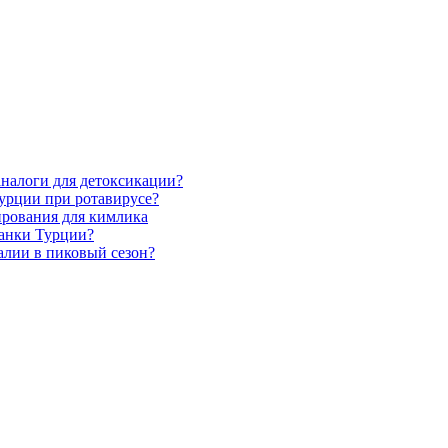
аналоги для детоксикации?
Турции при ротавирусе?
рования для кимлика
банки Турции?
алии в пиковый сезон?