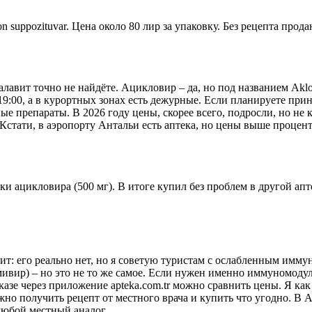
n suppozituvar. Цена около 80 лир за упаковку. Без рецепта прода
Галавит точно не найдёте. Ацикловир – да, но под названием Akl
 19:00, а в курортных зонах есть дежурные. Если планируете прин
е препараты. В 2026 году цены, скорее всего, подросли, но не 
 Кстати, в аэропорту Антальи есть аптека, но цены выше процент
ки ацикловира (500 мг). В итоге купил без проблем в другой апте
ит: его реально нет, но я советую туристам с ослабленным имму
мивир) – но это не то же самое. Если нужен именно иммуномоду
заказе через приложение apteka.com.tr можно сравнить цены. Я 
жно получить рецепт от местного врача и купить что угодно. В 
любой местный аналог.