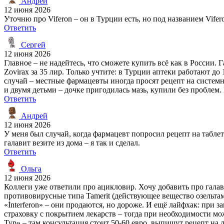
Андрей
12 июня 2026
Уточню про Viferon – он в Турции есть, но под названием Vifero
Ответить
Сергей
12 июня 2026
Главное – не надейтесь, что сможете купить всё как в России. 
Zovirax за 35 лир. Только учтите: в Турции аптеки работают до
случай – местные фармацевты иногда просят рецепт на системны
и двумя детьми – дочке пригодилась мазь, купили без проблем.
Ответить
Андрей
12 июня 2026
У меня был случай, когда фармацевт попросил рецепт на таблет
галавит везите из дома – я так и сделал.
Ответить
Ольга
12 июня 2026
Коллеги уже ответили про ацикловир. Хочу добавить про галав
противовирусные типа Tamerit (действующее вещество озельта
«İnterferon» – они продаются, но дороже. И ещё лайфхак: при 
страховку с покрытием лекарств – тогда при необходимости мо
Тур» – там консультация стоит 50-60 евро, выпишут рецепт на 