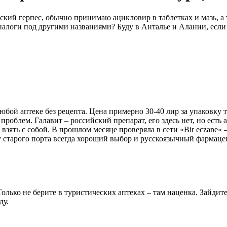
ский герпес, обычно принимаю ацикловир в таблетках и мазь, а
налоги под другими названиями? Буду в Анталье и Алании, если 
любой аптеке без рецепта. Цена примерно 30-40 лир за упаковку 
проблем. Галавит – российский препарат, его здесь нет, но есть 
 взять с собой. В прошлом месяце проверяла в сети «Bir eczane»
 у старого порта всегда хороший выбор и русскоязычный фармаце
 Только не берите в туристических аптеках – там наценка. Зайди
ду.