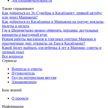
Достопримечательности
Также спрашивают
Как добраться из Эс-Сувейры в Касабланку: прямой автобус
или через Марракеш?
Как добраться из Касабланки в Марракеш на поезде: вокзалы,
билеты и оплата
Где в Шереметьево можно обменять дирхамы: актуальные
варианты и выгодный курс
Режим работы магазинов в торговых центрах Марокко в
праздничные дни: открыты ли Zara в Касабланке?
Какой билет выбрать для ребенка 4 лет в Марокко: советы и
личный опыт
Все вопросы
Сервисы
Вопросы и ответы
Путеводитель
Гид по интересным местам
Авиакомпании
База знаний
О проекте
Информация