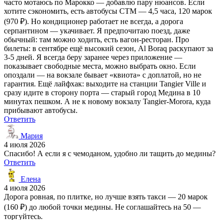
часто мотаюсь по Марокко — добавлю пару нюансов. Если
хотите сэкономить, есть автобусы CTM — 4,5 часа, 120 марок
(970 ₽). Но кондиционер работает не всегда, а дорога
серпантином — укачивает. Я предпочитаю поезд, даже
обычный: там можно ходить, есть вагон-ресторан. Про
билеты: в сентябре ещё высокий сезон, Al Boraq раскупают за
3-5 дней. Я всегда беру заранее через приложение —
показывает свободные места, можно выбрать окно. Если
опоздали — на вокзале бывает «квиота» с доплатой, но не
гарантия. Ещё лайфхак: выходите на станции Tangier Ville и
сразу идите в сторону порта — старый город Mедина в 10
минутах пешком. А не к новому вокзалу Tangier-Morora, куда
прибывают автобусы.
Ответить
Мария
4 июля 2026
Спасибо! А если я с чемоданом, удобно ли тащить до медины?
Ответить
Елена
4 июля 2026
Дорога ровная, по плитке, но лучше взять такси — 20 марок
(160 ₽) до любой точки медины. Не соглашайтесь на 50 —
торгуйтесь.