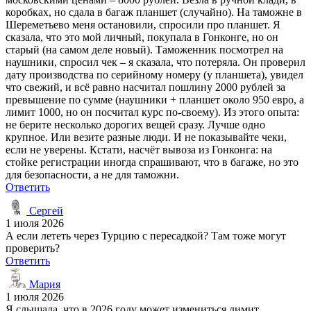
коробках, но сдала в багаж планшет (случайно). На таможне в
Шереметьево меня остановили, спросили про планшет. Я
сказала, что это мой личный, покупала в Гонконге, но он
старый (на самом деле новый). Таможенник посмотрел на
наушники, спросил чек – я сказала, что потеряла. Он проверил
дату производства по серийному номеру (у планшета), увидел
что свежий, и всё равно насчитал пошлину 2000 рублей за
превышение по сумме (наушники + планшет около 950 евро, а
лимит 1000, но он посчитал курс по-своему). Из этого опыта:
не берите несколько дорогих вещей сразу. Лучше одно
крупное. Или везите разные люди. И не показывайте чеки,
если не уверены. Кстати, насчёт вывоза из Гонконга: на
стойке регистрации иногда спрашивают, что в багаже, но это
для безопасности, а не для таможни.
Ответить
Сергей
1 июля 2026
А если лететь через Турцию с пересадкой? Там тоже могут
проверить?
Ответить
Мария
1 июля 2026
Я слышала, что в 2026 году может измениться лимит