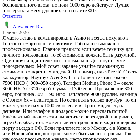
беспошлинного ввоза, но пока 1000 евро действует. Лучше
проверять за месяц до поездки на сайте ФТС.
Ответить
Alexander_Biz
1 июля 2026
Я часто летаю в командировки в Азию и всегда покупаю в
Гонконге смартфоны и ноутбуки. Работаю с таможней
профессионально. Главное правило: если везете технику для
личного пользования, то её стоимость должна быть разумной.
Один ноут и один телефон – нормально. Два ноута – уже
подозрительно. Мой совет: заранее узнайте таможенную
стоимость конкретных моделей. Например, на сайте ФТС есть
калькулятор. Ноутбук Acer Swift 5 в Гонконге стоит около
7500 HKD (~900–950 евро). Телефон Nothing Phone 3 – около
3000 HKD (~350 евро). Сумма ~1300 евро. Превышение 300
евро, пошлина 30% – 90 евро. Заплатите 9000 рублей. Разница
с Озоном 6к – невыгодно. Но если взять только ноутбук, то он
может уложиться в 1000 евро, если выбрать модель чуть
дешевле. Или телефон в подарок можно переслать почтой.
Ещё важный нюанс: если вы летите с пересадкой, например,
через Стамбул, то таможенный контроль происходит в первом
порту въезда в РФ. Если прилетаете не в Москву, а в Казань
или Новосибирск, контроль может быть менее строгим. Так
как объём пассажиров меньше, часто пропускают без