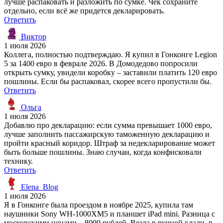
лучше распаковать и разложить по сумке. Чек сохраните
отдельно, если всё же придется декларировать.
Ответить
Виктор
1 июля 2026
Коллега, полностью подтверждаю. Я купил в Гонконге Legion
5 за 1400 евро в феврале 2026. В Домодедово попросили
открыть сумку, увидели коробку – заставили платить 120 евро
пошлины. Если бы распаковал, скорее всего пропустили бы.
Ответить
Ольга
1 июля 2026
Добавлю про декларацию: если сумма превышает 1000 евро,
лучше заполнить пассажирскую таможенную декларацию и
пройти красный коридор. Штраф за недекларирование может
быть больше пошлины. Знаю случаи, когда конфисковали
технику.
Ответить
Elena_Blog
1 июля 2026
Я в Гонконге была проездом в ноябре 2025, купила там
наушники Sony WH-1000XM5 и планшет iPad mini. Разница с
московскими ценами – 8000 рублей. Везла в ручной клади, в