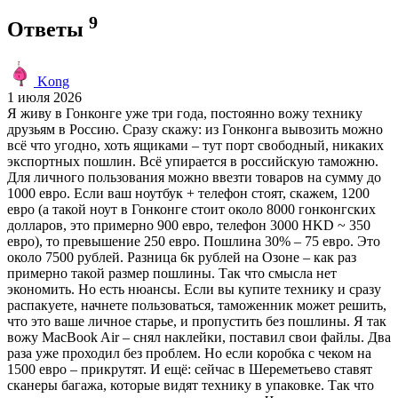
9
Ответы
Kong
1 июля 2026
Я живу в Гонконге уже три года, постоянно вожу технику
друзьям в Россию. Сразу скажу: из Гонконга вывозить можно
всё что угодно, хоть ящиками – тут порт свободный, никаких
экспортных пошлин. Всё упирается в российскую таможню.
Для личного пользования можно ввезти товаров на сумму до
1000 евро. Если ваш ноутбук + телефон стоят, скажем, 1200
евро (а такой ноут в Гонконге стоит около 8000 гонконгских
долларов, это примерно 900 евро, телефон 3000 HKD ~ 350
евро), то превышение 250 евро. Пошлина 30% – 75 евро. Это
около 7500 рублей. Разница 6к рублей на Озоне – как раз
примерно такой размер пошлины. Так что смысла нет
экономить. Но есть нюансы. Если вы купите технику и сразу
распакуете, начнете пользоваться, таможенник может решить,
что это ваше личное старье, и пропустить без пошлины. Я так
вожу MacBook Air – снял наклейки, поставил свои файлы. Два
раза уже проходил без проблем. Но если коробка с чеком на
1500 евро – прикрутят. И ещё: сейчас в Шереметьево ставят
сканеры багажа, которые видят технику в упаковке. Так что