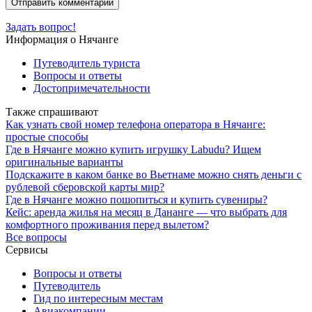
Задать вопрос!
Информация о Нячанге
Путеводитель туриста
Вопросы и ответы
Достопримечательности
Также спрашивают
Как узнать свой номер телефона оператора в Нячанге:
простые способы
Где в Нячанге можно купить игрушку Labudu? Ищем
оригинальные варианты
Подскажите в каком банке во Вьетнаме можно снять деньги с
рублевой сберовской карты мир?
Где в Нячанге можно пошопиться и купить сувениры?
Кейс: аренда жилья на месяц в Дананге — что выбрать для
комфортного проживания перед вылетом?
Все вопросы
Сервисы
Вопросы и ответы
Путеводитель
Гид по интересным местам
Авиакомпании