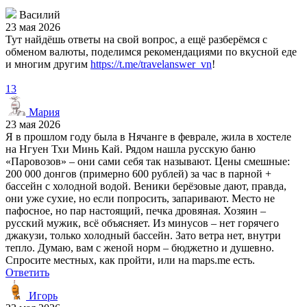
Василий
23 мая 2026
Тут найдёшь ответы на свой вопрос, а ещё разберёмся с
обменом валюты, поделимся рекомендациями по вкусной еде
и многим другим
https://t.me/travelanswer_vn
!
13
Мария
23 мая 2026
Я в прошлом году была в Нячанге в феврале, жила в хостеле
на Нгуен Тхи Минь Кай. Рядом нашла русскую баню
«Паровозов» – они сами себя так называют. Цены смешные:
200 000 донгов (примерно 600 рублей) за час в парной +
бассейн с холодной водой. Веники берёзовые дают, правда,
они уже сухие, но если попросить, запаривают. Место не
пафосное, но пар настоящий, печка дровяная. Хозяин –
русский мужик, всё объясняет. Из минусов – нет горячего
джакузи, только холодный бассейн. Зато ветра нет, внутри
тепло. Думаю, вам с женой норм – бюджетно и душевно.
Спросите местных, как пройти, или на maps.me есть.
Ответить
Игорь