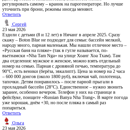
регулировать самому – краник на парогенераторе. Но лучше
уточнить при брони, режимы иногда меняют.
Ответить
Сергей
23 мая 2026
Ездили с детьми (8 и 12 лет) в Нячанг в апреле 2025. Сразу
скажу – Boton Blue не подходит для семьи: бассейн мелкий,
народу много, парная маленькая. Мы нашли отличное место –
«Русская баня на пляже» (так в гугле называется, по-
вьетнамски «Nha Tam Nga» на улице Хоанг Хоа Тхам). Там
два отделения: мужское и женское, можно взять отдельный
номер на семью. Парная с дровяной печью, температура до
90°C, есть веники (берёза, эвкалипт). Цена за номер на 2 часа
– 600 000 донгов (около 1800 руб), включая чай, полотенца,
тапочки. Детям понравилось – после парной прыгали в
прохладный бассейн (28°C). Единственное – нужно звонить
заранее, особенно вечером. Телефон у них на странице в
фейсбуке, поищите «Russian Banya Nha Trang». В марте погода
уже хорошая, днём +30, но после пляжа в самый раз
попариться.
Ответить
Ольга
23 мая 2026