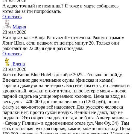
23 мая 2026
А адрес точный не помнишь? Я тоже в марте собираюсь,
хотел бы зайти попробовать.
Ответить
Мария
23 мая 2026
На картах как «Banja Parovozoff» отмечена. Рядом с храмом
Лонг Шон, если пешком от центра минут 20. Только они
работают до 22:00, я один раз опоздала.
Ответить
Елена
23 мая 2026
Была в Boton Blue Hotel в декабре 2025 – больше не пойду.
Впечатление: две маленькие сауны (финская и хамам) +
горячий джакузи на четверых. Бассейн там есть, но ледяной и
крошечный, лежаки стоят в тени, плюс ветер с моря – после
парной сидеть на улице нереально холодно. Цена за вход на
весь день – 400 000 донгов на человека (1200 руб), но по
факту за час-полтора всё надоедает. Для русского человека
парилки нет, просто сухой воздух. Веники не дают, пар не
поддают. Это скорее спа для отеля, а не баня. Альтернатива –
«Сауна у Галины» в одноимённом отеле (ул. Чан Фу, 34). Там
есть настоящая русская парная, камни, можно лить воду. Цена
500 000 донгов за 2 часа на двоих с чаем и веником. Местные