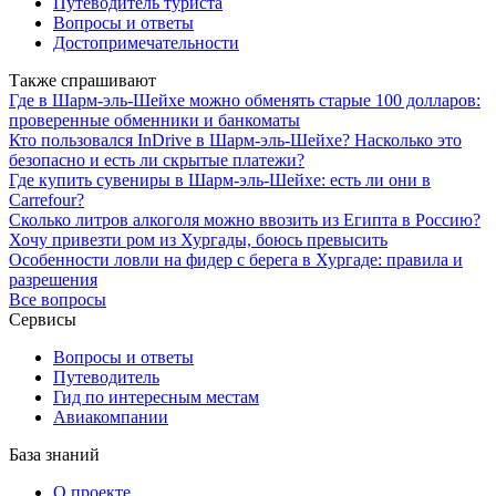
Путеводитель туриста
Вопросы и ответы
Достопримечательности
Также спрашивают
Где в Шарм-эль-Шейхе можно обменять старые 100 долларов:
проверенные обменники и банкоматы
Кто пользовался InDrive в Шарм-эль-Шейхе? Насколько это
безопасно и есть ли скрытые платежи?
Где купить сувениры в Шарм-эль-Шейхе: есть ли они в
Carrefour?
Сколько литров алкоголя можно ввозить из Египта в Россию?
Хочу привезти ром из Хургады, боюсь превысить
Особенности ловли на фидер с берега в Хургаде: правила и
разрешения
Все вопросы
Сервисы
Вопросы и ответы
Путеводитель
Гид по интересным местам
Авиакомпании
База знаний
О проекте