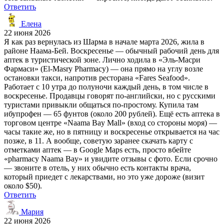
Ответить
Елена
22 июня 2026
Я как раз вернулась из Шарма в начале марта 2026, жила в
районе Наама-Бей. Воскресенье — обычный рабочий день для
аптек в туристической зоне. Лично ходила в «Эль-Масри
Фармаси» (El-Masry Pharmacy) — она прямо на углу возле
остановки такси, напротив ресторана «Fares Seafood».
Работает с 10 утра до полуночи каждый день, в том числе в
воскресенье. Продавцы говорят по-английски, но с русскими
туристами привыкли общаться по-простому. Купила там
ибупрофен — 65 фунтов (около 200 рублей). Ещё есть аптека в
торговом центре «Naama Bay Mall» (вход со стороны моря) —
часы такие же, но в пятницу и воскресенье открывается на час
позже, в 11. А вообще, советую заранее скачать карту с
отметками аптек — в Google Maps есть, просто вбейте
«pharmacy Naama Bay» и увидите отзывы с фото. Если срочно
— звоните в отель, у них обычно есть контакты врача,
который приедет с лекарствами, но это уже дороже (визит
около $50).
Ответить
Мария
22 июня 2026