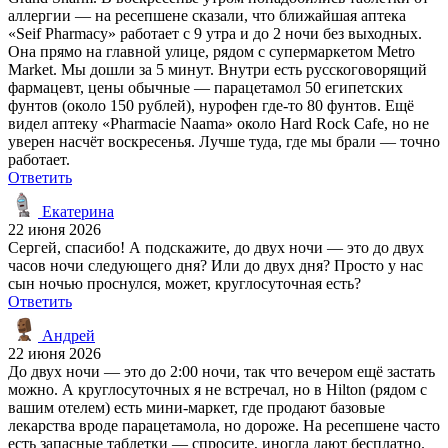
аллергии — на ресепшене сказали, что ближайшая аптека
«Seif Pharmacy» работает с 9 утра и до 2 ночи без выходных.
Она прямо на главной улице, рядом с супермаркетом Metro
Market. Мы дошли за 5 минут. Внутри есть русскоговорящий
фармацевт, цены обычные — парацетамол 50 египетских
фунтов (около 150 рублей), нурофен где-то 80 фунтов. Ещё
видел аптеку «Pharmacie Naama» около Hard Rock Cafe, но не
уверен насчёт воскресенья. Лучше туда, где мы брали — точно
работает.
Ответить
Екатерина
22 июня 2026
Сергей, спасибо! А подскажите, до двух ночи — это до двух
часов ночи следующего дня? Или до двух дня? Просто у нас
сын ночью проснулся, может, круглосуточная есть?
Ответить
Андрей
22 июня 2026
До двух ночи — это до 2:00 ночи, так что вечером ещё застать
можно. А круглосуточных я не встречал, но в Hilton (рядом с
вашим отелем) есть мини-маркет, где продают базовые
лекарства вроде парацетамола, но дороже. На ресепшене часто
есть запасные таблетки — спросите, иногда дают бесплатно.