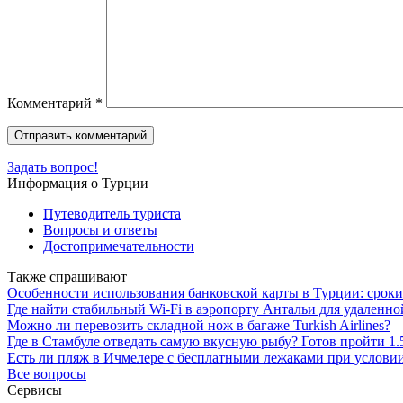
Комментарий
*
Задать вопрос!
Информация о Турции
Путеводитель туриста
Вопросы и ответы
Достопримечательности
Также спрашивают
Особенности использования банковской карты в Турции: сроки
Где найти стабильный Wi-Fi в аэропорту Антальи для удаленно
Можно ли перевозить складной нож в багаже Turkish Airlines?
Где в Стамбуле отведать самую вкусную рыбу? Готов пройти 1.
Есть ли пляж в Ичмелере с бесплатными лежаками при условии 
Все вопросы
Сервисы