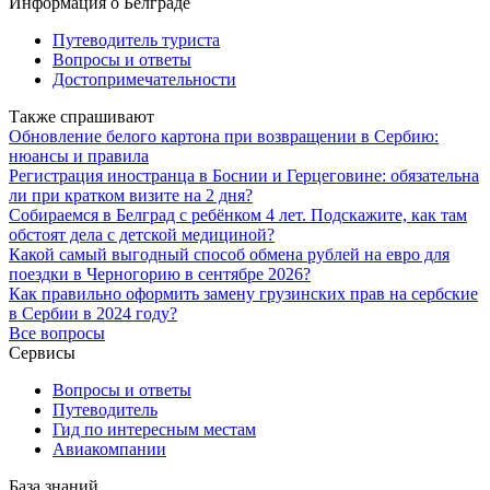
Информация о Белграде
Путеводитель туриста
Вопросы и ответы
Достопримечательности
Также спрашивают
Обновление белого картона при возвращении в Сербию:
нюансы и правила
Регистрация иностранца в Боснии и Герцеговине: обязательна
ли при кратком визите на 2 дня?
Собираемся в Белград с ребёнком 4 лет. Подскажите, как там
обстоят дела с детской медициной?
Какой самый выгодный способ обмена рублей на евро для
поездки в Черногорию в сентябре 2026?
Как правильно оформить замену грузинских прав на сербские
в Сербии в 2024 году?
Все вопросы
Сервисы
Вопросы и ответы
Путеводитель
Гид по интересным местам
Авиакомпании
База знаний