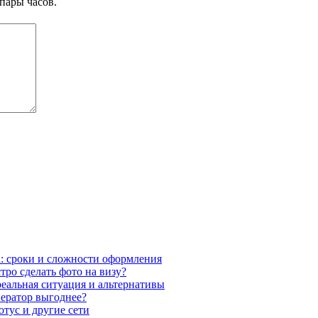
пары часов.
а: сроки и сложности оформления
ро сделать фото на визу?
реальная ситуация и альтернативы
ператор выгоднее?
отус и другие сети