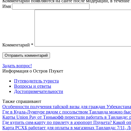
Комментарии появляются на сайте после модерации, в течение 
Имя
Комментарий
*
Задать вопрос!
Информация о Остров Пхукет
Путеводитель туриста
Вопросы и ответы
Достопримечательности
Также спрашивают
Особенности получения тайской визы для граждан Узбекистан
Где в Куала-Лумпуре рядом с посольством Таиланда можно быст
Карты Union Pay от Тинькофф перестали работать в Таиланде: 
Где купить сим-карту по прилету в аэропорт Пхукета? Какой о
Карта РСХБ работает для оплаты в магазинах Таиланда: 7/11, Л