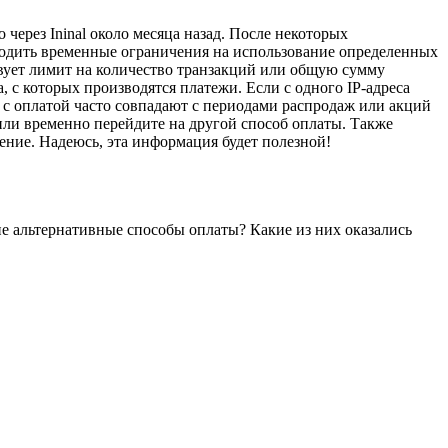
через Ininal около месяца назад. После некоторых
водить временные ограничения на использование определенных
вует лимит на количество транзакций или общую сумму
а, с которых производятся платежи. Если с одного IP-адреса
 с оплатой часто совпадают с периодами распродаж или акций
 или временно перейдите на другой способ оплаты. Также
ение. Надеюсь, эта информация будет полезной!
ие альтернативные способы оплаты? Какие из них оказались