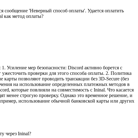
ся сообщение 'Неверный способ оплаты'. Удается оплатить
al как метод оплаты?
: 1. Усиление мер безопасности: Discord активно борется с
 ужесточить проверки для этого способа оплаты. 2. Политика
ие карты позволяют проводить транзакции без 3D-Secure (без
ичения на использование определенных платежных методов в
rd, которые повлияли на совместимость с Ininal. Что касается
дят менее строгую проверку. Однако это временное решение, и
например, использование обычной банковской карты или других
 через Ininal?