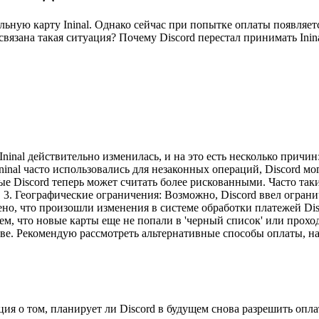
льную карту Ininal. Однако сейчас при попытке оплаты появляет
связана такая ситуация? Почему Discord перестал принимать Inin
Ininal действительно изменилась, и на это есть несколько причин
nal часто использовались для незаконных операций, Discord мог
орые Discord теперь может считать более рискованными. Часто так
 3. Географические ограничения: Возможно, Discord ввел огран
но, что произошли изменения в системе обработки платежей Disco
ем, что новые карты еще не попали в 'черный список' или прохо
тиве. Рекомендую рассмотреть альтернативные способы оплаты, 
я о том, планирует ли Discord в будущем снова разрешить оплату