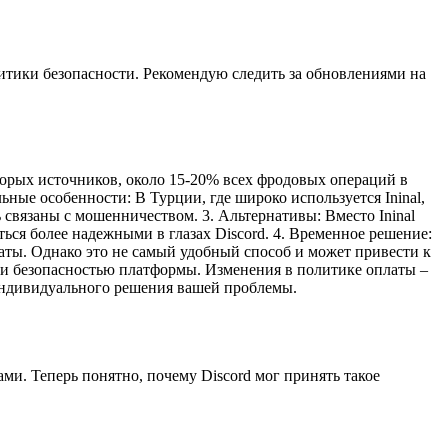
итики безопасности. Рекомендую следить за обновлениями на
торых источников, около 15-20% всех фродовых операций в
ные особенности: В Турции, где широко используется Ininal,
 связаны с мошенничеством. 3. Альтернативы: Вместо Ininal
ься более надежными в глазах Discord. 4. Временное решение:
аты. Однако это не самый удобный способ и может привести к
й и безопасностью платформы. Изменения в политике оплаты –
 индивидуального решения вашей проблемы.
и. Теперь понятно, почему Discord мог принять такое