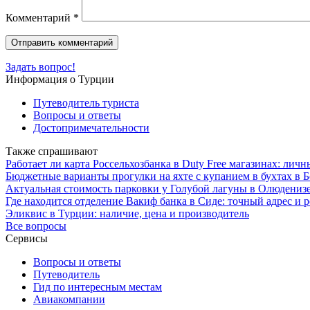
Комментарий
*
Задать вопрос!
Информация о Турции
Путеводитель туриста
Вопросы и ответы
Достопримечательности
Также спрашивают
Работает ли карта Россельхозбанка в Duty Free магазинах: лич
Бюджетные варианты прогулки на яхте с купанием в бухтах в 
Актуальная стоимость парковки у Голубой лагуны в Олюденизе
Где находится отделение Вакиф банка в Сиде: точный адрес и 
Эликвис в Турции: наличие, цена и производитель
Все вопросы
Сервисы
Вопросы и ответы
Путеводитель
Гид по интересным местам
Авиакомпании