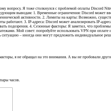
у вопросу. Я тоже столкнулся с проблемой оплаты Discord Nitro 
ледующим выводам: 1. Временные ограничения: Discord может в
еннической активности. 2. Лимиты на карты: Возможно, сущест
ты работают. 3. IP-адреса: Discord может анализировать IP-адрес
ать подозрения. 4. Сезонные факторы: Я заметил, что проблемы
платежами. Мой совет: попробуйте использовать VPN при оплате
ть ситуацию – иногда они могут предложить индивидуальное реш
акторы, я не обращал на это внимания. А вы не пробовали друг
пары часов.