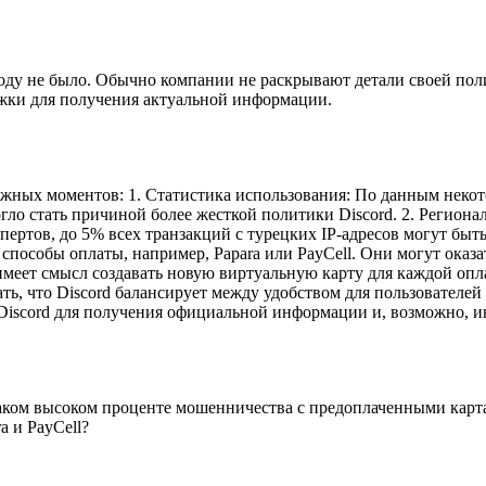
оду не было. Обычно компании не раскрывают детали своей пол
ржки для получения актуальной информации.
ажных моментов: 1. Статистика использования: По данным неко
ло стать причиной более жесткой политики Discord. 2. Региональ
ертов, до 5% всех транзакций с турецких IP-адресов могут быть
пособы оплаты, например, Papara или PayCell. Они могут оказат
имеет смысл создавать новую виртуальную карту для каждой опл
ть, что Discord балансирует между удобством для пользователе
у Discord для получения официальной информации и, возможно,
аком высоком проценте мошенничества с предоплаченными картам
a и PayCell?