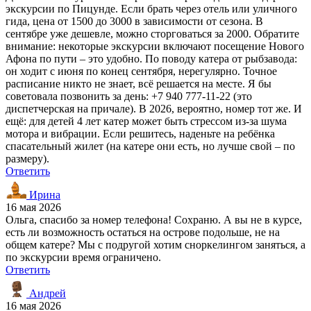
экскурсии по Пицунде. Если брать через отель или уличного
гида, цена от 1500 до 3000 в зависимости от сезона. В
сентябре уже дешевле, можно сторговаться за 2000. Обратите
внимание: некоторые экскурсии включают посещение Нового
Афона по пути – это удобно. По поводу катера от рыбзавода:
он ходит с июня по конец сентября, нерегулярно. Точное
расписание никто не знает, всё решается на месте. Я бы
советовала позвонить за день: +7 940 777-11-22 (это
диспетчерская на причале). В 2026, вероятно, номер тот же. И
ещё: для детей 4 лет катер может быть стрессом из-за шума
мотора и вибрации. Если решитесь, наденьте на ребёнка
спасательный жилет (на катере они есть, но лучше свой – по
размеру).
Ответить
Ирина
16 мая 2026
Ольга, спасибо за номер телефона! Сохраню. А вы не в курсе,
есть ли возможность остаться на острове подольше, не на
общем катере? Мы с подругой хотим сноркелингом заняться, а
по экскурсии время ограничено.
Ответить
Андрей
16 мая 2026