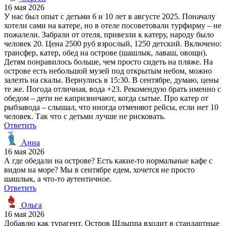
16 мая 2026
У нас был опыт с детьми 6 и 10 лет в августе 2025. Поначалу
хотели сами на катере, но в отеле посоветовали турфирму – не
пожалели. Забрали от отеля, привезли к катеру, народу было
человек 20. Цена 2500 руб взрослый, 1250 детский. Включено:
трансфер, катер, обед на острове (шашлык, лаваш, овощи).
Детям понравилось больше, чем просто сидеть на пляже. На
острове есть небольшой музей под открытым небом, можно
залезть на скалы. Вернулись в 15:30. В сентябре, думаю, цены
те же. Погода отличная, вода +23. Рекомендую брать именно с
обедом – дети не капризничают, когда сытые. Про катер от
рыбзавода – слышал, что иногда отменяют рейсы, если нет 10
человек. Так что с детьми лучше не рисковать.
Ответить
Анна
16 мая 2026
А где обедали на острове? Есть какие-то нормальные кафе с
видом на море? Мы в сентябре едем, хочется не просто
шашлык, а что-то аутентичное.
Ответить
Ольга
16 мая 2026
Добавлю как турагент. Остров Шлыпра входит в стандартные