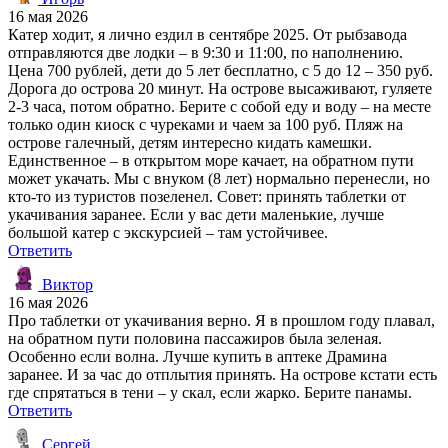
16 мая 2026
Катер ходит, я лично ездил в сентябре 2025. От рыбзавода
отправляются две лодки – в 9:30 и 11:00, по наполнению.
Цена 700 рублей, дети до 5 лет бесплатно, с 5 до 12 – 350 руб.
Дорога до острова 20 минут. На острове высаживают, гуляете
2-3 часа, потом обратно. Берите с собой еду и воду – на месте
только один киоск с чуреками и чаем за 100 руб. Пляж на
острове галечный, детям интересно кидать камешки.
Единственное – в открытом море качает, на обратном пути
может укачать. Мы с внуком (8 лет) нормально перенесли, но
кто-то из туристов позеленел. Совет: принять таблетки от
укачивания заранее. Если у вас дети маленькие, лучше
большой катер с экскурсией – там устойчивее.
Ответить
Виктор
16 мая 2026
Про таблетки от укачивания верно. Я в прошлом году плавал,
на обратном пути половина пассажиров была зеленая.
Особенно если волна. Лучше купить в аптеке Драмина
заранее. И за час до отплытия принять. На острове кстати есть
где спрятаться в тени – у скал, если жарко. Берите панамы.
Ответить
Сергей