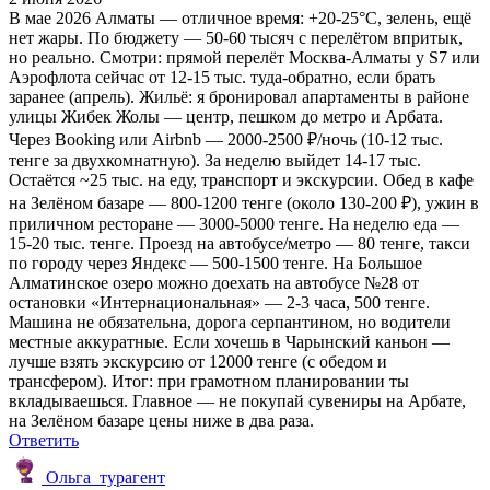
В мае 2026 Алматы — отличное время: +20-25°C, зелень, ещё
нет жары. По бюджету — 50-60 тысяч с перелётом впритык,
но реально. Смотри: прямой перелёт Москва-Алматы у S7 или
Аэрофлота сейчас от 12-15 тыс. туда-обратно, если брать
заранее (апрель). Жильё: я бронировал апартаменты в районе
улицы Жибек Жолы — центр, пешком до метро и Арбата.
Через Booking или Airbnb — 2000-2500 ₽/ночь (10-12 тыс.
тенге за двухкомнатную). За неделю выйдет 14-17 тыс.
Остаётся ~25 тыс. на еду, транспорт и экскурсии. Обед в кафе
на Зелёном базаре — 800-1200 тенге (около 130-200 ₽), ужин в
приличном ресторане — 3000-5000 тенге. На неделю еда —
15-20 тыс. тенге. Проезд на автобусе/метро — 80 тенге, такси
по городу через Яндекс — 500-1500 тенге. На Большое
Алматинское озеро можно доехать на автобусе №28 от
остановки «Интернациональная» — 2-3 часа, 500 тенге.
Машина не обязательна, дорога серпантином, но водители
местные аккуратные. Если хочешь в Чарынский каньон —
лучше взять экскурсию от 12000 тенге (с обедом и
трансфером). Итог: при грамотном планировании ты
вкладываешься. Главное — не покупай сувениры на Арбате,
на Зелёном базаре цены ниже в два раза.
Ответить
Ольга_турагент