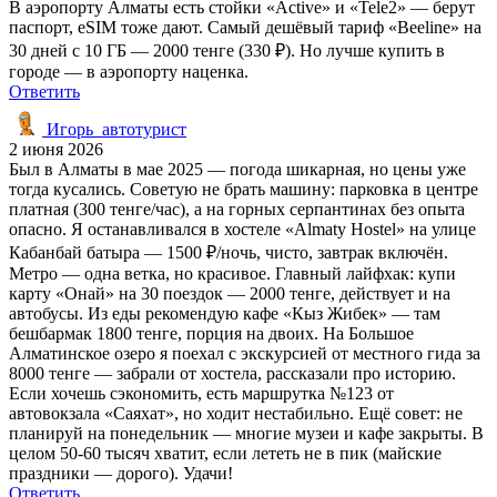
В аэропорту Алматы есть стойки «Active» и «Tele2» — берут
паспорт, eSIM тоже дают. Самый дешёвый тариф «Beeline» на
30 дней с 10 ГБ — 2000 тенге (330 ₽). Но лучше купить в
городе — в аэропорту наценка.
Ответить
Игорь_автотурист
2 июня 2026
Был в Алматы в мае 2025 — погода шикарная, но цены уже
тогда кусались. Советую не брать машину: парковка в центре
платная (300 тенге/час), а на горных серпантинах без опыта
опасно. Я останавливался в хостеле «Almaty Hostel» на улице
Кабанбай батыра — 1500 ₽/ночь, чисто, завтрак включён.
Метро — одна ветка, но красивое. Главный лайфхак: купи
карту «Онай» на 30 поездок — 2000 тенге, действует и на
автобусы. Из еды рекомендую кафе «Кыз Жибек» — там
бешбармак 1800 тенге, порция на двоих. На Большое
Алматинское озеро я поехал с экскурсией от местного гида за
8000 тенге — забрали от хостела, рассказали про историю.
Если хочешь сэкономить, есть маршрутка №123 от
автовокзала «Саяхат», но ходит нестабильно. Ещё совет: не
планируй на понедельник — многие музеи и кафе закрыты. В
целом 50-60 тысяч хватит, если лететь не в пик (майские
праздники — дорого). Удачи!
Ответить