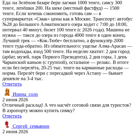
Еда: на Зелёном базаре бери лагман 1000 тенге, самсу 300
тенге, лепёшки 200. На шеке (местный фастфуд) — 1500
тенге. Если хочешь сэкономить, готовь сам — в
супермаркетах «Смак» цены как в Москве. Транспорт: автобус
№28 до Большого Алматинского озера ходит с 7:00 до 18:00,
интервал 40 минут, билет 100 тенге (с 2026 года). Машина не
нужна — такси до озера из города 4000 тенге в один конец.
Лучший трек — «Кок-Тюбе» бесплатно, а фуникулёр 2000
тенге туда-обратно. Из обязательного: ущелье Алма-Арасан —
там водопады, вход 500 тенге. На неделю хватит: 2 дня город
(арбат, музей, парк Первого Президента), 2 дня горы, 1 день
Чарынский каньон (с группой), остальное — релакс. В итоге
если без перелёта, 20-25 тыс. тенге на карманные расходы —
норма. Перелёт бери с пересадкой через Астану — бывает
дешевле на 3-4 тыс.
Ответить
Ирина_соло
2 июня 2026
Отличный расклад! А что насчёт сотовой связи для туристов?
В аэропорту можно купить симку?
Ответить
Сергей_семьянин
2 июня 2026