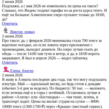
2 июня 2026
Подскажи, а с мая 2026 не изменились ли цены на такси?
Слышал, что Яндекс поднял тарифы из-за роста курса тенге. И
ещё: на Большое Алматинское озеро пускают только до 18:00,
да?
Ответить
Виктор_номад
2 июня 2026
Про такси: да, с февраля 2026 минималка стала 700 тенге за
короткие поездки, но если ловить через приложение с
промокодами, выходит дешевле. На озеро лучше ехать до
обеда — после 14:00 там тучи и ветер, и да, в 18:00 ворота
закрывают. Я был в апреле 2026 — видел табличку.
Ответить
Елена_блогер
2 июня 2026
Я живу в Алматы последние два года, так что могу подсказать
изнутри. Май — идеальный месяц, но будь готов к дождям
(обычно 3-4 дня за неделю). По бюджету: 50 тыс. — маловато,
если хочешь ещё и в горы с ночёвкой. Остановись лучше в
районе «Алатау» или «Бостандык» — там тише, зелень, и
транспорт ходит. Цены на жильё: студия на сутки — 8000-
10000 тенге (1300-1700 ₽) через «Крыша» (местный сервис).