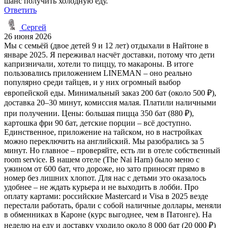
шанс получить холодную еду.
Ответить
Сергей
26 июня 2026
Мы с семьёй (двое детей 9 и 12 лет) отдыхали в Найтоне в
январе 2025. Я переживал насчёт доставки, потому что дети
капризничали, хотели то пиццу, то макароны. В итоге
пользовались приложением LINEMAN – оно реально
популярно среди тайцев, и у них огромный выбор
европейской еды. Минимальный заказ 200 бат (около 500 ₽),
доставка 20–30 минут, комиссия малая. Платили наличными
при получении. Цены: большая пицца 350 бат (880 ₽),
картошка фри 90 бат, детские порции – всё доступно.
Единственное, приложение на тайском, но в настройках
можно переключить на английский. Мы разобрались за 5
минут. Но главное – проверяйте, есть ли в отеле собственный
room service. В нашем отеле (The Nai Harn) было меню с
ужином от 600 бат, что дороже, но зато приносят прямо в
номер без лишних хлопот. Для нас с детьми это оказалось
удобнее – не ждать курьера и не выходить в лобби. Про
оплату картами: российские Mastercard и Visa в 2025 везде
перестали работать, брали с собой наличные доллары, меняли
в обменниках в Кароне (курс выгоднее, чем в Патонге). На
неделю на еду и доставку уходило около 8 000 бат (20 000 ₽)