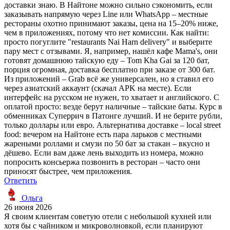
доставки знаю. В Найтоне можно сильно сэкономить, если
заказывать напрямую через Line или WhatsApp – местные
рестораны охотно принимают заказы, цена на 15–20% ниже,
чем в приложениях, потому что нет комиссии. Как найти:
просто погуглите "restaurants Nai Harn delivery" и выберите
пару мест с отзывами. Я, например, нашёл кафе Mama's, они
готовят домашнюю тайскую еду – Tom Kha Gai за 120 бат,
порция огромная, доставка бесплатно при заказе от 300 бат.
Из приложений – Grab всё же универсален, но я ставил его
через азиатский аккаунт (скачал APK на месте). Если
интерфейс на русском не нужен, то хватает и английского. С
оплатой просто: везде берут наличные – тайские баты. Курс в
обменниках Суперрич в Патонге лучший. И не берите рубли,
только доллары или евро. Альтернатива доставке – local street
food: вечером на Найтоне есть пара ларьков с местными
жареными роллами и смузи по 50 бат за стакан – вкусно и
дёшево. Если вам даже лень выходить из номера, можно
попросить консьержа позвонить в ресторан – часто они
приносят быстрее, чем приложения.
Ответить
Ольга
26 июня 2026
Я своим клиентам советую отели с небольшой кухней или
хотя бы с чайником и микроволновкой, если планируют