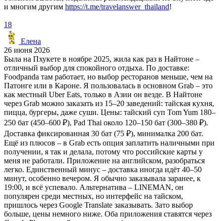
и многим другим
https://t.me/travelanswer_thailand
!
18
Елена
26 июня 2026
Была на Пхукете в ноябре 2025, жила как раз в Найтоне –
отличный выбор для спокойного отдыха. По доставке:
Foodpanda там работает, но выбор ресторанов меньше, чем на
Патонге или в Кароне. Я пользовалась в основном Grab – это
как местный Uber Eats, только в Азии он везде. В Найтоне
через Grab можно заказать из 15–20 заведений: тайская кухня,
пицца, бургеры, даже суши. Цены: тайский суп Tom Yum 180–
250 бат (450–600 ₽), Pad Thai около 120–150 бат (300–380 ₽).
Доставка фиксированная 30 бат (75 ₽), минималка 200 бат.
Ещё из плюсов – в Grab есть опция заплатить наличными при
получении, я так и делала, потому что российские карты у
меня не работали. Приложение на английском, разобраться
легко. Единственный минус – доставка иногда идёт 40–50
минут, особенно вечером. Я обычно заказывала заранее, к
19:00, и всё успевало. Альтернатива – LINEMAN, он
популярен среди местных, но интерфейс на тайском,
пришлось через Google Translate заказывать. Зато выбор
больше, цены немного ниже. Оба приложения ставятся через