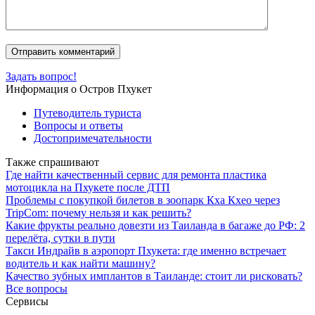
Задать вопрос!
Информация о Остров Пхукет
Путеводитель туриста
Вопросы и ответы
Достопримечательности
Также спрашивают
Где найти качественный сервис для ремонта пластика
мотоцикла на Пхукете после ДТП
Проблемы с покупкой билетов в зоопарк Кха Кхео через
TripCom: почему нельзя и как решить?
Какие фрукты реально довезти из Таиланда в багаже до РФ: 2
перелёта, сутки в пути
Такси Индрайв в аэропорт Пхукета: где именно встречает
водитель и как найти машину?
Качество зубных имплантов в Таиланде: стоит ли рисковать?
Все вопросы
Сервисы