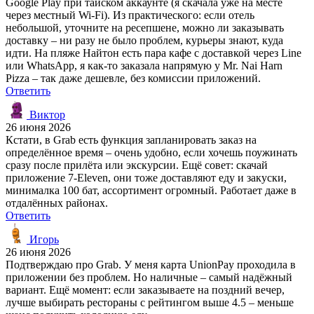
Google Play при тайском аккаунте (я скачала уже на месте
через местный Wi-Fi). Из практического: если отель
небольшой, уточните на ресепшене, можно ли заказывать
доставку – ни разу не было проблем, курьеры знают, куда
идти. На пляже Найтон есть пара кафе с доставкой через Line
или WhatsApp, я как-то заказала напрямую у Mr. Nai Harn
Pizza – так даже дешевле, без комиссии приложений.
Ответить
Виктор
26 июня 2026
Кстати, в Grab есть функция запланировать заказ на
определённое время – очень удобно, если хочешь поужинать
сразу после прилёта или экскурсии. Ещё совет: скачай
приложение 7-Eleven, они тоже доставляют еду и закуски,
минималка 100 бат, ассортимент огромный. Работает даже в
отдалённых районах.
Ответить
Игорь
26 июня 2026
Подтверждаю про Grab. У меня карта UnionPay проходила в
приложении без проблем. Но наличные – самый надёжный
вариант. Ещё момент: если заказываете на поздний вечер,
лучше выбирать рестораны с рейтингом выше 4.5 – меньше