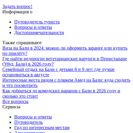
Задать вопрос!
Информация о
Путеводитель туриста
Вопросы и ответы
Достопримечательности
Также спрашивают
Виза на Бали в 2024: можно ли оформить заранее или купить
по прилёту?
Где найти недорогие вегетарианские варунги в Пенистанане
(Убуд, Бали) в 2026 году?
Семейный отдых на Бали с детьми 8 и 9 лет: где лучше
остановиться в августе
Интересные места рядом с пляжем Амед на Бали: куда сходить
и что посмотреть
Как добраться до комодских варанов с Бали в 2026 году и
сколько это стоит
Все вопросы
Сервисы
Вопросы и ответы
Путеводитель
Гид по интересным местам
Авиакомпании