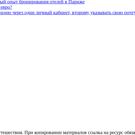
чный опыт бронирования отелей в Париже
 евро?
анцию через один личный кабинет, второму указывать свою почт
утешествия. При копировании материалов ссылка на ресурс обяза