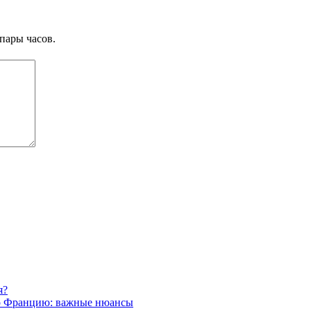
пары часов.
я?
во Францию: важные нюансы