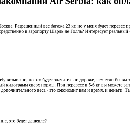
иакомпании Air Serbia: как оп
сква. Разрешенный вес багажа 23 кг, но у меня будет перевес п
редственно в аэропорту Шарль-де-Голль? Интересует реальный о
tely возможно, но это будет значительно дороже, чем если бы вы
дый килограмм сверх нормы. При перевесе в 5-6 кг вы можете зап
ополнительного веса - это сэкономит вам и время, и деньги. Т
ие, это будет дешевле?