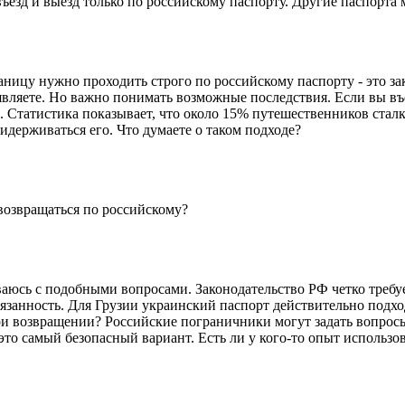
ъезд и выезд только по российскому паспорту. Другие паспорта 
ицу нужно проходить строго по российскому паспорту - это зак
вляете. Но важно понимать возможные последствия. Если вы въе
. Статистика показывает, что около 15% путешественников стал
идерживаться его. Что думаете о таком подходе?
 возвращаться по российскому?
иваюсь с подобными вопросами. Законодательство РФ четко требу
язанность. Для Грузии украинский паспорт действительно подход
ри возвращении? Российские пограничники могут задать вопросы
 это самый безопасный вариант. Есть ли у кого-то опыт использ