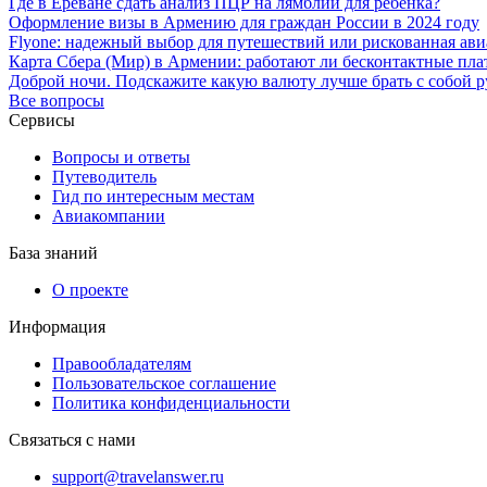
Где в Ереване сдать анализ ПЦР на лямблии для ребенка?
Оформление визы в Армению для граждан России в 2024 году
Flyone: надежный выбор для путешествий или рискованная ав
Карта Сбера (Мир) в Армении: работают ли бесконтактные пла
Доброй ночи. Подскажите какую валюту лучше брать с собой р
Все вопросы
Сервисы
Вопросы и ответы
Путеводитель
Гид по интересным местам
Авиакомпании
База знаний
О проекте
Информация
Правообладателям
Пользовательское соглашение
Политика конфиденциальности
Связаться с нами
support@travelanswer.ru