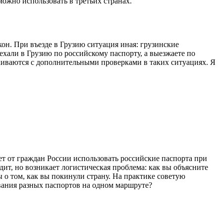
можно использовать в третьих странах.
он. При въезде в Грузию ситуация иная: грузинские
хали в Грузию по российскому паспорту, а выезжаете по
киваются с дополнительными проверками в таких ситуациях. Я
ет от граждан России использовать российские паспорта при
ит, но возникает логистическая проблема: как вы объясните
 о том, как вы покинули страну. На практике советую
ования разных паспортов на одном маршруте?