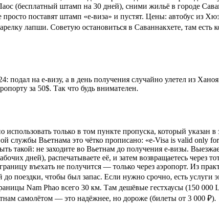
 Лаос (бесплатный штамп на 30 дней), сними жильё в городе Сав
е просто поставят штамп «e-виза» и пустят. Цены: автобус из Х
арелку лапши. Советую остановиться в Саваннакхете, там есть к
 подал на e-визу, а в день получения случайно улетел из Ханоя 
опорту за 50$. Так что будь внимателен.
о использовать только в том пункте пропуска, который указан в
жбы Вьетнама это чётко прописано: «e-Visa is valid only for the f
на быть такой: не заходите во Вьетнам до получения e-визы. Вые
абочих дней), распечатываете её, и затем возвращаетесь через то
раницу въехать не получится — только через аэропорт. Из практ
й до поездки, чтобы был запас. Если нужно срочно, есть услуги 
 границы Nam Phao всего 30 км. Там дешёвые гестхаусы (150 000 
етнам самолётом — это надёжнее, но дороже (билеты от 3 000 ₽).