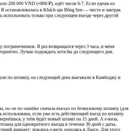
оло 200 000 VND (≈800 ₽), идёт часов 6-7. Если едешь из
. Я останавливалась в Khách sạn Bông Sen — чисто и завтрак
шь использовать только при следующем въезде через другой
у пограничников. Я раз возвращался через 3 часа, и меня
неприятно. Лучше подождать хотя бы до следующего дня.
зжали по штампу, на следующий день выезжали в Камбоджу и
за, но он по ошибке сначала въехал по безвизовому штампу (для
ть использована, если уже есть действующий въезд по штампу.
вернёшься, у тебя будет новый штамп на 15 дней. А e-виза,
тельна для однократного въезда в течение 30 дней с даты,
чший вариант: дождись e-визу, находясь в Лаосе. Для этого