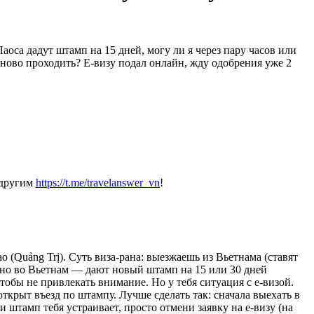
аоса дадут штамп на 15 дней, могу ли я через пару часов или
заново проходить? E-визу подал онлайн, жду одобрения уже 2
 другим
https://t.me/travelanswer_vn
!
 (Quảng Trị). Суть виза-рана: выезжаешь из Вьетнама (ставят
атно во Вьетнам — дают новый штамп на 15 или 30 дней
чтобы не привлекать внимание. Но у тебя ситуация с e-визой.
 открыт въезд по штампу. Лучше сделать так: сначала выехать в
ли штамп тебя устраивает, просто отмени заявку на e-визу (на