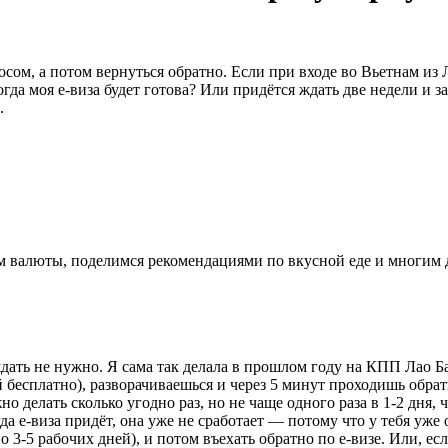
ом, а потом вернуться обратно. Если при входе во Вьетнам из Л
огда моя e-виза будет готова? Или придётся ждать две недели и 
.
ном валюты, поделимся рекомендациями по вкусной еде и многим
дать не нужно. Я сама так делала в прошлом году на КПП Лао Бао
й бесплатно), разворачиваешься и через 5 минут проходишь обр
но делать сколько угодно раз, но не чаще одного раза в 1-2 дня, 
гда e-виза придёт, она уже не сработает — потому что у тебя уже
о 3-5 рабочих дней), и потом въехать обратно по e-визе. Или, ес