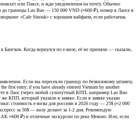
аннакхет или Паксе, и жди уведомления на почту. Обычно
юэ до границы Lao Bao — 150 000 VND (≈600 ₽), номер в Лаосе в
оворкинг «Cafe Sinouk» с хорошим вайфаем, если работаешь
в Бангкок. Когда вернулся по e-визе, её не приняли — сказали,
 заявлении. Если вы пересекли границу по безвизовому штампу,
irst entry; if you have already entered Vietnam by another
зжаете в Лаос (через любой сухопутный КПП, например Lao Bao
т же КПП, который указали в заявке. Если в заявке указан
ики: стоимость e-визы для россиян в 2026 году — 25$ (≈2 000
экспресс за 50$ — визу делают за 1-2 дня. Рекомендую
LAK ≈600 ₽) и отличные экскурсии по реке Меконг. Или, если