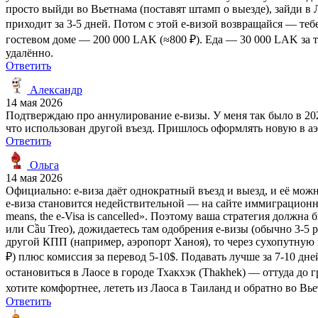
просто выйди во Вьетнама (поставят штамп о выезде), зайди в
приходит за 3-5 дней. Потом с этой e-визой возвращайся — теб
гостевом доме — 200 000 LAK (≈800 ₽). Еда — 30 000 LAK за т
удалённо.
Ответить
Александр
14 мая 2026
Подтверждаю про аннулирование e-визы. У меня так было в 2024:
что использован другой въезд. Пришлось оформлять новую в аэр
Ответить
Ольга
14 мая 2026
Официально: e-виза даёт однократный въезд и выезд, и её можн
e-виза становится недействительной — на сайте иммиграционной слу
means, the e-Visa is cancelled». Поэтому ваша стратегия долж
или Cầu Treo), дожидаетесь там одобрения e-визы (обычно 3-5 р
другой КПП (например, аэропорт Ханоя), то через сухопутную г
₽) плюс комиссия за перевод 5-10$. Подавать лучше за 7-10 дне
остановиться в Лаосе в городе Тхакхэк (Thakhek) — оттуда до
хотите комфортнее, лететь из Лаоса в Таиланд и обратно во Вь
Ответить