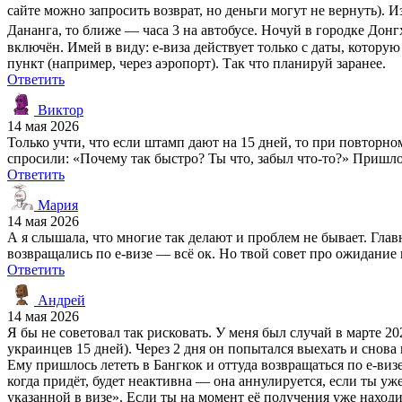
сайте можно запросить возврат, но деньги могут не вернуть). 
Дананга, то ближе — часа 3 на автобусе. Ночуй в городке Донгх
включён. Имей в виду: e-виза действует только с даты, котору
пункт (например, через аэропорт). Так что планируй заранее.
Ответить
Виктор
14 мая 2026
Только учти, что если штамп дают на 15 дней, то при повторно
спросили: «Почему так быстро? Ты что, забыл что-то?» Пришлос
Ответить
Мария
14 мая 2026
А я слышала, что многие так делают и проблем не бывает. Гла
возвращались по e-визе — всё ок. Но твой совет про ожидание
Ответить
Андрей
14 мая 2026
Я бы не советовал так рисковать. У меня был случай в марте 2
украинцев 15 дней). Через 2 дня он попытался выехать и снова 
Ему пришлось лететь в Бангкок и оттуда возвращаться по e-визе
когда придёт, будет неактивна — она аннулируется, если ты уж
указанной в визе». Если ты на момент её получения уже находи