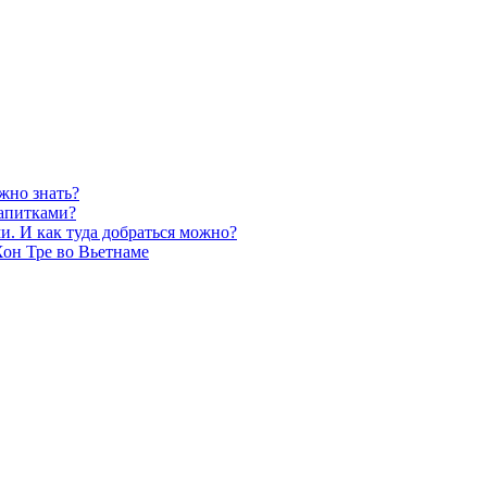
жно знать?
напитками?
и. И как туда добраться можно?
Хон Тре во Вьетнаме