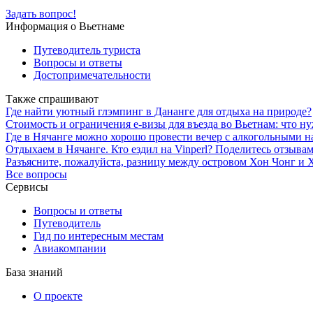
Задать вопрос!
Информация о Вьетнаме
Путеводитель туриста
Вопросы и ответы
Достопримечательности
Также спрашивают
Где найти уютный глэмпинг в Дананге для отдыха на природе?
Стоимость и ограничения е-визы для въезда во Вьетнам: что ну
Где в Нячанге можно хорошо провести вечер с алкогольными 
Отдыхаем в Нячанге. Кто ездил на Vinperl? Поделитесь отзывам
Разъясните, пожалуйста, разницу между островом Хон Чонг и 
Все вопросы
Сервисы
Вопросы и ответы
Путеводитель
Гид по интересным местам
Авиакомпании
База знаний
О проекте