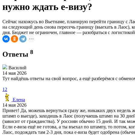
нужно ждать e-визу?
Сейчас нахожусь во Вьетнаме, планирую перейти границу с Лаос
на следующий день снова пересечь границу (выехать в Лаос), к
дня. Бюджет не ограничен, главное — разобраться с логистикой
8
Ответы
Василий
14 мая 2026
Тут найдёшь ответы на свой вопрос, а ещё разберёмся с обме
12
Елена
14 мая 2026
Привет! Да, можешь вернуться сразу же, никаких двух недель ж
штамп о выезде), заходишь в Лаос (получаешь штамп на 30 дне
(зависит от гражданства). У россиян обычно 15 дней. И так мож
Если e-виза ещё не готова, а ты въехал по штампу, то потом, ко
Лаос, подождать там 2-3 дня, пока e-виза будет одобрена (обычн