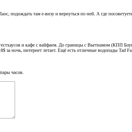
 Лаос, подождать там e-визу и вернуться по ней. А где посоветуе
 гестхаусов и кафе с вайфаем. До границы с Вьетнамом (КПП Боу
8$ за ночь, интернет летает. Ещё есть отличные водопады Tad Fa
пары часов.