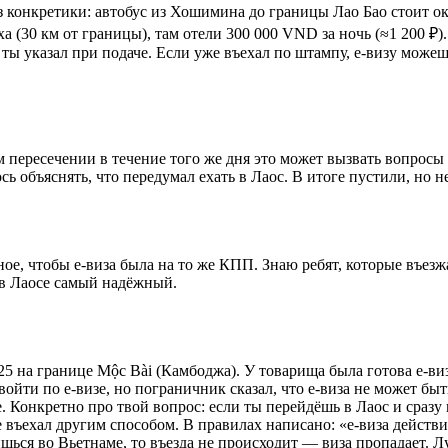
Из конкретики: автобус из Хошимина до границы Лао Бао стоит ок
а (30 км от границы), там отели 300 000 VND за ночь (≈1 200 ₽)
ю ты указал при подаче. Если уже въехал по штампу, e-визу може
м пересечении в течение того же дня это может вызвать вопросы 
ь объяснять, что передумал ехать в Лаос. В итоге пустили, но 
вное, чтобы e-виза была на то же КПП. Знаю ребят, которые въе
 в Лаосе самый надёжный.
025 на границе Mộc Bài (Камбоджа). У товарища была готова e-ви
войти по e-визе, но пограничник сказал, что e-виза не может бы
. Конкретно про твой вопрос: если ты перейдёшь в Лаос и сразу 
е въехал другим способом. В правилах написано: «e-виза действи
шься во Вьетнаме, то въезда не происходит — виза пропадает. Лу