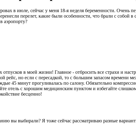
вах в июле, сейчас у меня 18-я неделя беременности. Очень пе
еренесли перелет, какие были особенности, что брали с собой 
 в аэропорту?
х отпусков в моей жизни! Главное - отбросить все страхи и настр
й рейс, но если с пересадкой, то с большим запасом времени меж
каждые 45 минут прогуливалась по салону. Обязательно компресс
айте отель с хорошим медицинским пунктом и избегайте слишко
окойствие бесценно!
анию вы выбирали? Я тоже сейчас рассматриваю разные вариант