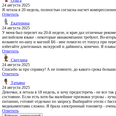
Ольга
24 августа 2025
Я летала в 20 недель, полностью согласна насчет компрессионн
Ответить
Екатерина
24 августа 2025
У меня был перелет на 20-й неделе, и врач дал отличные реком
английском языке - некоторые авиакомпании требуют. Во-вторы
возьмите но-шпу и магний Б6 - мне помогло от тонуса при пер
избегайте длительных экскурсий и дайвинга, конечно. Я плавал
Ответить
Светлана
24 августа 2025
Спасибо за про справку! А не помните, до какого срока боль
Ответить
Татьяна
24 августа 2025
Девочки, я летала в 18 недель, и хочу предостеречь - не все та
состояние. Если есть хотя бы малейшие признаки угрозы - луч
питанию, готовят отдельно по запросу. Выбирайте отели с басс
медикаментами сложно. Я брала электронный тонометр - очень
Ответить
Добавить комментарий