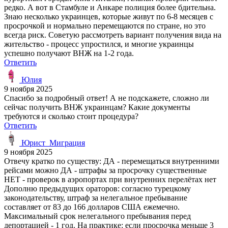
редко. А вот в Стамбуле и Анкаре полиция более бдительна.
Знаю несколько украинцев, которые живут по 6-8 месяцев с
просрочкой и нормально перемещаются по стране, но это
всегда риск. Советую рассмотреть вариант получения вида на
жительство - процесс упростился, и многие украинцы
успешно получают ВНЖ на 1-2 года.
Ответить
Юлия
9 ноября 2025
Спасибо за подробный ответ! А не подскажете, сложно ли
сейчас получить ВНЖ украинцам? Какие документы
требуются и сколько стоит процедура?
Ответить
Юрист_Миграция
9 ноября 2025
Отвечу кратко по существу: ДА - перемещаться внутренними
рейсами можно ДА - штрафы за просрочку существенные
НЕТ - проверок в аэропортах при внутренних перелётах нет
Дополню предыдущих ораторов: согласно турецкому
законодательству, штраф за нелегальное пребывание
составляет от 83 до 166 долларов США ежемечно.
Максимальный срок нелегального пребывания перед
депортацией - 1 год. На практике: если просрочка меньше 3