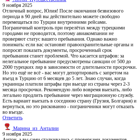
9 ноября 2025
Отличный вопрос, Юлия! После окончания безвизового
периода в 90 дней вы действительно можете свободно
перемещаться по Турции внутренними рейсами.
Пограничный контроль при перелётах между турецкими
городами не проводится, поэтому авиакомпании не
проверяют статус вашего пребывания. Однако важно
понимать: если вас остановят правоохранительные органы и
попросят показать документы, просроченный срок
пребывания станет проблемой. Что касается штрафов: за
нелегальное пребывание предусмотрены санкции от 500 до
2000 турецких лир в зависимости от длительности просрочки.
Но это ещё не всё - вас могут депортировать с запретом на
въезд в Турцию от 6 месяцев до 5 лет. Знаю случаи, когда
украинцы платили штрафы при выезде из страны через 2-3
месяца просрочки. Рекомендую либо вовремя выехать, либо
легально продлить пребывание через миграционную службу.
Есть вариант выехать в соседнюю страну (Грузия, Болгария) и
вернуться, но это рискованно - пограничники могут отказать
во въезде.
Ответить
Марина_из_Анталии
9 ноября 2025
Антон, а вы сами сталкивались с проверками документов