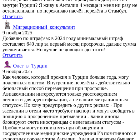
внутри Турции? Я живу в Анталии 4 месяца и меня ни разу не
останавливали, но переживаю насчёт перелёта в Стамбул.
Ответить
Миграционный_консультант
9 ноября 2025
Добавлю по штрафам: в 2024 году минимальный штраф
составляет 640 лир за первый месяц просрочки, дальше сумма
увеличивается. Но лучше не доводить до этого!
Ответить
Олег_в_Турции
9 ноября 2025
Как человек, который прожил в Турции больше года, могу
поделиться опытом. Внутренние перелёты - действительно
безопасный способ перемещения при просрочке.
Авиакомпании интересуются только удостоверением
личности для идентификации, а не вашим миграционным
статусом. Но хочу предупредить о других рисках: - При
заселении в отели часто требуют паспорт и могут сообщить в
полицию о просроченном пребывании - Банки иногда
блокируют счета иностранцам с нелегальным статусом -
Проблемы могут возникнуть при обращении в
государственные медицинские учреждения Из позитивного: в
курортных городах типа Анталии, Аланьи проверки бывают