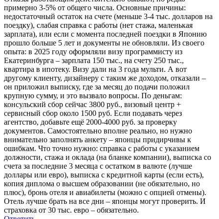
примерно 3-5% от общего числа. Основные причины:
недостаточный остаток на счете (меньше 3-4 тыс. долларов на
поездку), слабая справка с работы (нет стажа, маленькая
зарплата), или если с момента последней поездки в Японию
прошло больше 5 лет и документы не обновляли. Из своего
опыта: в 2025 году оформляли визу программисту из
Екатеринбурга – зарплата 150 тыс., на счету 250 тыс.,
квартира в ипотеку. Визу дали на 3 года мульти. А вот
другому клиенту, дизайнеру с таким же доходом, отказали –
он приложил выписку, где за месяц до подачи положил
крупную сумму, и это вызвало вопросы. По деньгам:
консульский сбор сейчас 3800 руб., визовый центр +
сервисный сбор около 1500 руб. Если подавать через
агентство, добавьте ещё 2000-4000 руб. за проверку
документов. Самостоятельно вполне реально, но нужно
внимательно заполнять анкету – японцы придирчивы к
ошибкам. Что точно нужно: справка с работы с указанием
должности, стажа и оклада (на бланке компании), выписка со
счета за последние 3 месяца с остатком в валюте (лучше
доллары или евро), выписка с кредитной карты (если есть),
копия диплома о высшем образовании (не обязательно, но
плюс), бронь отеля и авиабилеты (можно с опцией отмены).
Отель лучше брать на все дни – японцы могут проверить. И
страховка от 30 тыс. евро – обязательно.
Ответить