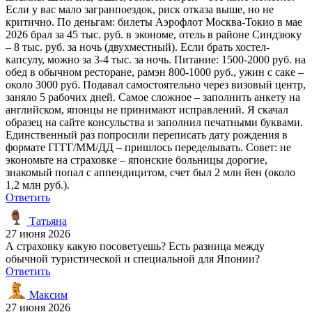
Если у вас мало загранпоездок, риск отказа выше, но не
критично. По деньгам: билеты Аэрофлот Москва-Токио в мае
2026 брал за 45 тыс. руб. в экономе, отель в районе Синдзюку
– 8 тыс. руб. за ночь (двухместный). Если брать хостел-
капсулу, можно за 3-4 тыс. за ночь. Питание: 1500-2000 руб. на
обед в обычном ресторане, рамэн 800-1000 руб., ужин с саке –
около 3000 руб. Подавал самостоятельно через визовый центр,
заняло 5 рабочих дней. Самое сложное – заполнить анкету на
английском, японцы не принимают исправлений. Я скачал
образец на сайте консульства и заполнил печатными буквами.
Единственный раз попросили переписать дату рождения в
формате ГГГГ/ММ/ДД – пришлось переделывать. Совет: не
экономьте на страховке – японские больницы дорогие,
знакомый попал с аппендицитом, счет был 2 млн йен (около
1,2 млн руб.).
Ответить
Татьяна
27 июня 2026
А страховку какую посоветуешь? Есть разница между
обычной туристической и специальной для Японии?
Ответить
Максим
27 июня 2026