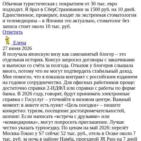
Обычная туристическая с покрытием от 30 тыс. евро
подходит. Я брал в СберСтраховании за 1500 руб. на 10 дней.
Единственное, проверьте, входят ли экстренная стоматология
и телемедицина – в Японии это актуально, стоматолог без
записи стоит около 10 тыс. руб.
Ответить
Елена
27 июня 2026
Я получала японскую визу как самозанятый блогер – это
отдельная история. Консул запросил договоры с заказчиками
и выписки со счёта за полгода. Отказов у блогеров слышала
много, потому что не могут подтвердить стабильный доход.
Мне помогло, что я показала контракт с российским изданием
на годовое сотрудничество. Для офисных работников проще:
достаточно справки 2-НДФЛ или справки с работы по форме
банка. В 2026 году, говорят, будут принимать электронные
справки с Госуслуг – уточняйте в визовом центре. Важный
момент: в анкете есть пункт «Цель поездки» – пишите
конкретно: туризм, посещение достопримечательностей,
шопинг. Если написать «встреча с друзьями» или
«командировка», могут попросить приглашение. Лучше
честно указать турпоездку. По ценам на май 2026: перелёт
Москва-Токио у S7 сейчас 52 тыс. руб., отель в Осаке около 7
тыс. руб. за ночь в районе Намба, проездной JR Pass на 7 дней