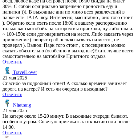
обед, любое кафе на острове) после 16:00 скидка на билет
30%. С собой официально запрещено проносить еду и
напитки ))). В выходные дни по мимо всех развлечений в
парке есть ТАТА шоу. Интересно, масштабно , оно того стоит
). Обратно если ехать после 18:00 к вашему распоряжению
только ваш мотобайк на котором вы приехали, ну либо такси.
~ 100-150к если договариваться на месте. Либо заказать через
приложение (говорят граб нельзя вызвать на место , не
проверял ). Вывод: Парк того стоит , к посещению можно
сказать обязательно (особенно в выходные)Ехать лучше всего
самостоятельно на мотобайке Приятного отдыха
Ответить
TravelLover
21 мая 2025
Спасибо за подробный ответ! А сколько времени занимает
дорога на катере? И есть ли очереди в выходные?
Ответить
Nhatrang
21 мая 2025
На катере около 15-20 минут. В выходные очереди бывают,
особенно утром. Советую приезжать к открытию или после
14:00.
Ответить