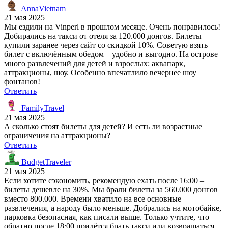
AnnaVietnam
21 мая 2025
Мы ездили на Vinperl в прошлом месяце. Очень понравилось!
Добирались на такси от отеля за 120.000 донгов. Билеты
купили заранее через сайт со скидкой 10%. Советую взять
билет с включённым обедом – удобно и выгодно. На острове
много развлечений для детей и взрослых: аквапарк,
аттракционы, шоу. Особенно впечатлило вечернее шоу
фонтанов!
Ответить
FamilyTravel
21 мая 2025
А сколько стоят билеты для детей? И есть ли возрастные
ограничения на аттракционы?
Ответить
BudgetTraveler
21 мая 2025
Если хотите сэкономить, рекомендую ехать после 16:00 –
билеты дешевле на 30%. Мы брали билеты за 560.000 донгов
вместо 800.000. Времени хватило на все основные
развлечения, а народу было меньше. Добрались на мотобайке,
парковка безопасная, как писали выше. Только учтите, что
обратно после 18:00 придётся брать такси или возвращаться