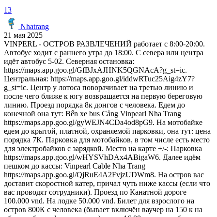
13
Nhatrang
21 мая 2025
VINPERL - ОСТРОВ РАЗВЛЕЧЕНИЙ работает с 8:00-20:00.
Автобус ходит с раннего утра до 18:00. С севера или центра
идёт автобус 5-02. Северная остановка:
https://maps.app.goo.gl/GfBJxAJHNK5QGNAcA?g_st=ic.
Центральная: https://maps.app.goo.gl/iddwRTuc25Aig4zY7?
g_st=ic. Центр у лотоса поворачивает на третью линию и
после чего ближе к югу возвращается на первую береговую
линию. Проезд порядка 8к донгов с человека. Едем до
конечной она тут: Bến xe bus Cảng Vinpearl Nha Trang
https://maps.app.goo.gl/gyWEJN4CDa4od8pG9. На мотобайке
едем до крытой, платной, охраняемой парковки, она тут: цена
порядка 7К. Парковка для мотобайков, в том числе есть место
для электробайков с зарядкой. Место на карте +/-: Парковка
https://maps.app.goo.gl/wHYSVhDAx4ABigaW6. Далее идём
пешком до кассы: Vinpearl Cable Nha Trang
https://maps.app.goo.gl/QjRuE4A2FvjzUDWm8. На остров вас
доставит скоростной катер, причал чуть ниже кассы (если что
вас проводят сотрудники). Проезд по Канатной дороге
100.000 vnd. На лодке 50.000 vnd. Билет для взрослого на
остров 800К с человека (бывает включён ваучер на 150 к на