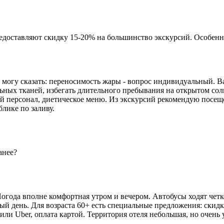
едоставляют скидку 15-20% на большинство экскурсий. Особенн
могу сказать: переносимость жары - вопрос индивидуальный. Ва
ьных тканей, избегать длительного пребывания на открытом солн
ий персонал, диетическое меню. Из экскурсий рекомендую посе
лике по заливу.
анее?
Погода вполне комфортная утром и вечером. Автобусы ходят четко
дый день. Для возраста 60+ есть специальные предложения: скидк
или Uber, оплата картой. Территория отеля небольшая, но очень 