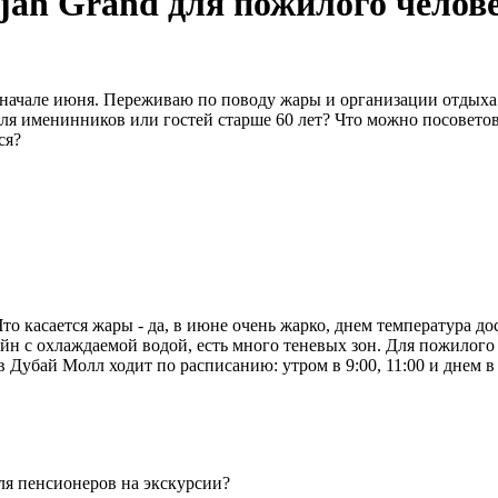
rjah Grand для пожилого челов
 в начале июня. Переживаю по поводу жары и организации отдыха
я именинников или гостей старше 60 лет? Что можно посоветова
ся?
о касается жары - да, в июне очень жарко, днем температура до
йн с охлаждаемой водой, есть много теневых зон. Для пожилого
в Дубай Молл ходит по расписанию: утром в 9:00, 11:00 и днем в 
для пенсионеров на экскурсии?