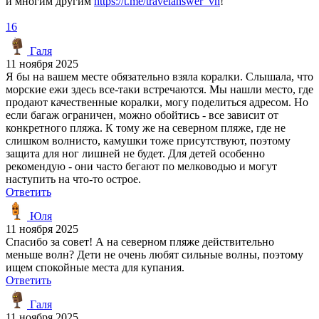
и многим другим
https://t.me/travelanswer_vn
!
16
Галя
11 ноября 2025
Я бы на вашем месте обязательно взяла коралки. Слышала, что
морские ежи здесь все-таки встречаются. Мы нашли место, где
продают качественные коралки, могу поделиться адресом. Но
если багаж ограничен, можно обойтись - все зависит от
конкретного пляжа. К тому же на северном пляже, где не
слишком волнисто, камушки тоже присутствуют, поэтому
защита для ног лишней не будет. Для детей особенно
рекомендую - они часто бегают по мелководью и могут
наступить на что-то острое.
Ответить
Юля
11 ноября 2025
Спасибо за совет! А на северном пляже действительно
меньше волн? Дети не очень любят сильные волны, поэтому
ищем спокойные места для купания.
Ответить
Галя
11 ноября 2025