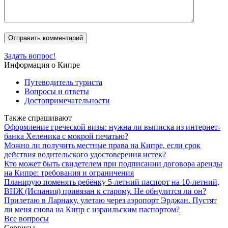
Задать вопрос!
Информация о Кипре
Путеводитель туриста
Вопросы и ответы
Достопримечательности
Также спрашивают
Оформление греческой визы: нужна ли выписка из интернет-
банка Хеленика с мокрой печатью?
Можно ли получить местные права на Кипре, если срок
действия водительского удостоверения истек?
Кто может быть свидетелем при подписании договора аренды
на Кипре: требования и ограничения
Планирую поменять ребёнку 5-летний паспорт на 10-летний,
ВНЖ (Испания) привязан к старому. Не обнулится ли он?
Прилетаю в Ларнаку, улетаю через аэропорт Эрджан. Пустят
ли меня снова на Кипр с израильским паспортом?
Все вопросы
Сервисы