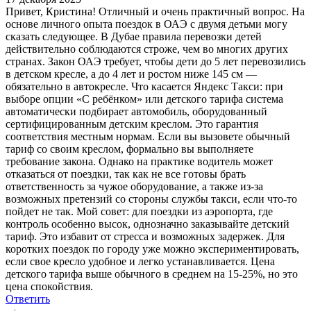
Привет, Кристина! Отличный и очень практичный вопрос. На
основе личного опыта поездок в ОАЭ с двумя детьми могу
сказать следующее. В Дубае правила перевозки детей
действительно соблюдаются строже, чем во многих других
странах. Закон ОАЭ требует, чтобы дети до 5 лет перевозились
в детском кресле, а до 4 лет и ростом ниже 145 см —
обязательно в автокресле. Что касается Яндекс Такси: при
выборе опции «С ребёнком» или детского тарифа система
автоматически подбирает автомобиль, оборудованный
сертифицированным детским креслом. Это гарантия
соответствия местным нормам. Если вы вызовете обычный
тариф со своим креслом, формально вы выполняете
требование закона. Однако на практике водитель может
отказаться от поездки, так как не все готовы брать
ответственность за чужое оборудование, а также из-за
возможных претензий со стороны службы такси, если что-то
пойдет не так. Мой совет: для поездки из аэропорта, где
контроль особенно высок, однозначно заказывайте детский
тариф. Это избавит от стресса и возможных задержек. Для
коротких поездок по городу уже можно экспериментировать,
если свое кресло удобное и легко устанавливается. Цена
детского тарифа выше обычного в среднем на 15-25%, но это
цена спокойствия.
Ответить