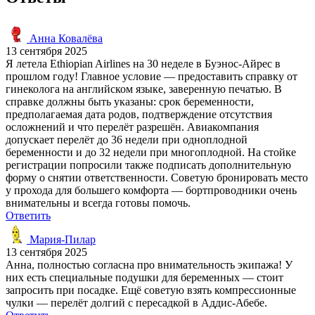
Анна Ковалёва
13 сентября 2025
Я летела Ethiopian Airlines на 30 неделе в Буэнос-Айрес в
прошлом году! Главное условие — предоставить справку от
гинеколога на английском языке, заверенную печатью. В
справке должны быть указаны: срок беременности,
предполагаемая дата родов, подтверждение отсутствия
осложнений и что перелёт разрешён. Авиакомпания
допускает перелёт до 36 недели при одноплодной
беременности и до 32 недели при многоплодной. На стойке
регистрации попросили также подписать дополнительную
форму о снятии ответственности. Советую бронировать место
у прохода для большего комфорта — бортпроводники очень
внимательны и всегда готовы помочь.
Ответить
Мария-Пилар
13 сентября 2025
Анна, полностью согласна про внимательность экипажа! У
них есть специальные подушки для беременных — стоит
запросить при посадке. Ещё советую взять компрессионные
чулки — перелёт долгий с пересадкой в Аддис-Абебе.