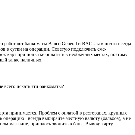
о работают банкоматы Banco General и BAC - там почти всегда
аров в сутки на операции. Советую подключить смс-
вок карт при попытке оплатить в необычных местах, поэтому
ный запас наличных.
е всего искать эти банкоматы?
карта принимается. Проблем с оплатой в ресторанах, крупных
ь операцию - всегда выбирайте местную валюту (бальбоа), а не
ном магазине, пришлось звонить в банк. Вывод: карту