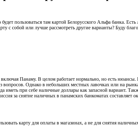
о будет пользоваться там картой Белорусского Альфа банка. Ест
арту с собой или лучше рассмотреть другие варианты? Буду благо
 включая Панаму. В целом работает нормально, но есть нюансы.
з вопросов. Однако в небольших местных лавочках или на рынка
да иметь при себе наличные доллары как запасной вариант. Такж
ссия за снятие наличных в панамских банкоматах составляет ок
ьзовать карту для оплаты в магазинах, а не для снятия наличны