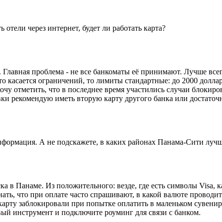
отели через интернет, будет ли работать карта?
 Главная проблема - не все банкоматы её принимают. Лучше всег
Что касается ограничений, то лимиты стандартные: до 2000 долл
чу отметить, что в последнее время участились случаи блокиро
вки рекомендую иметь вторую карту другого банка или достаточ
нформация. А не подскажете, в каких районах Панама-Сити лучш
а в Панаме. Из положительного: везде, где есть символы Visa, 
ать, что при оплате часто спрашивают, в какой валюте проводит
 карту заблокировали при попытке оплатить в маленьком сувенир
вый инструмент и подключите роуминг для связи с банком.