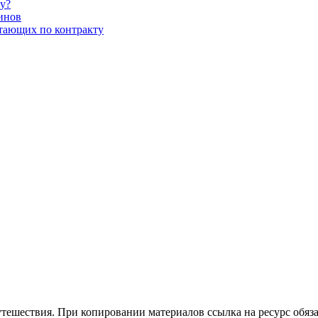
му?
зинов
отающих по контракту
утешествия. При копировании материалов ссылка на ресурс обяза