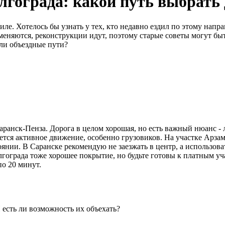
гограда: какой путь выбрать 
ле. Хотелось бы узнать у тех, кто недавно ездил по этому нап
меняются, реконструкции идут, поэтому старые советы могут бы
 ли объездные пути?
аранск-Пенза. Дорога в целом хорошая, но есть важный нюанс -
ется активное движение, особенно грузовиков. На участке Арзам
янии. В Саранске рекомендую не заезжать в центр, а использова
гограда тоже хорошее покрытие, но будьте готовы к платным уч
по 20 минут.
 есть ли возможность их объехать?