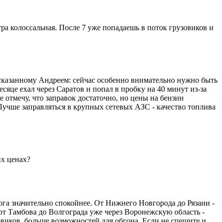
ра колоссальная. После 7 уже попадаешь в поток грузовиков и
 сказанному Андреем: сейчас особенно внимательно нужно быть
яце ехал через Саратов и попал в пробку на 40 минут из-за
отмечу, что заправок достаточно, но цены на бензин
 Лучше заправляться в крупных сетевых АЗС - качество топлива
их ценах?
рога значительно спокойнее. От Нижнего Новгорода до Рязани -
от Тамбова до Волгограда уже через Воронежскую область -
овиков, больше возможностей для обгона. Если не спешите и