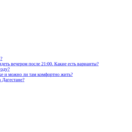
д?
деть вечером после 21:00. Какие есть варианты?
году?
ске и можно ли там комфортно жить?
в Дагестане?