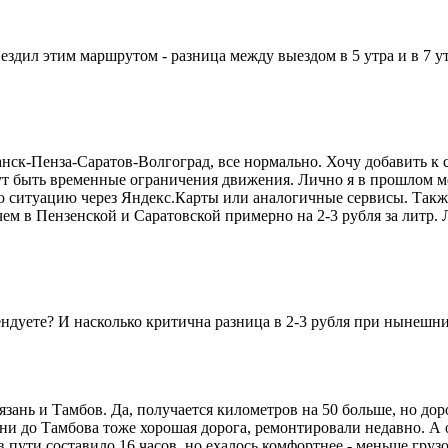
здил этим маршрутом - разница между выездом в 5 утра и в 7 ут
анск-Пенза-Саратов-Волгоград, все нормально. Хочу добавить к
ут быть временные ограничения движения. Лично я в прошлом мес
 ситуацию через Яндекс.Карты или аналогичные сервисы. Также 
чем в Пензенской и Саратовской примерно на 2-3 рубля за литр.
ендуете? И насколько критична разница в 2-3 рубля при нынешн
язань и Тамбов. Да, получается километров на 50 больше, но до
ани до Тамбова тоже хорошая дорога, ремонтировали недавно. А 
 пути составило 16 часов, но ехалось комфортнее - меньше груз