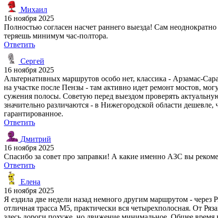
Михаил
16 ноября 2025
Полностью согласен насчет раннего выезда! Сам неоднократно е
теряешь минимум час-полтора.
Ответить
Сергей
16 ноября 2025
Альтернативных маршрутов особо нет, классика - Арзамас-Сар
на участке после Пензы - там активно идет ремонт мостов, мог
сужения полосы. Советую перед выездом проверять актуальную
значительно различаются - в Нижегородской области дешевле, 
гарантированное.
Ответить
Дмитрий
16 ноября 2025
Спасибо за совет про заправки! А какие именно АЗС вы реком
Ответить
Елена
16 ноября 2025
Я ездила две недели назад немного другим маршрутом - через Р
отличная трасса М5, практически вся четырехполосная. От Ряз
здесь дороги похуже, но движение минимальное. Общее время в