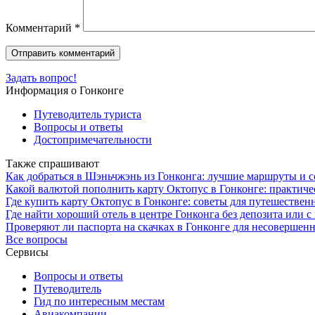
Комментарий
*
Задать вопрос!
Информация о Гонконге
Путеводитель туриста
Вопросы и ответы
Достопримечательности
Также спрашивают
Как добраться в Шэньчжэнь из Гонконга: лучшие маршруты и 
Какой валютой пополнить карту Октопус в Гонконге: практич
Где купить карту Октопус в Гонконге: советы для путешествен
Где найти хороший отель в центре Гонконга без депозита или
Проверяют ли паспорта на скачках в Гонконге для несовершен
Все вопросы
Сервисы
Вопросы и ответы
Путеводитель
Гид по интересным местам
Авиакомпании