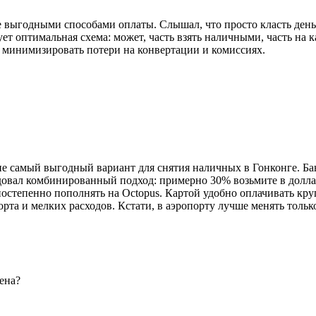
е выгодными способами оплаты. Слышал, что просто класть день
ет оптимальная схема: может, часть взять наличными, часть на 
 минимизировать потери на конвертации и комиссиях.
не самый выгодный вариант для снятия наличных в Гонконге. Б
довал комбинированный подход: примерно 30% возьмите в долл
 постепенно пополнять на Octopus. Картой удобно оплачивать кр
порта и мелких расходов. Кстати, в аэропорту лучше менять тол
ена?