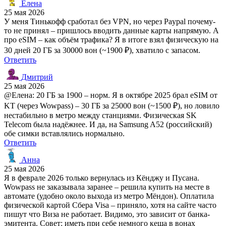
Елена
25 мая 2026
У меня Тинькофф сработал без VPN, но через Paypal почему-
то не принял – пришлось вводить данные карты напрямую. А
про eSIM – как объём трафика? Я в итоге взял физическую на
30 дней 20 ГБ за 30000 вон (~1900 ₽), хватило с запасом.
Ответить
Дмитрий
25 мая 2026
@Елена: 20 ГБ за 1900 – норм. Я в октябре 2025 брал eSIM от
KT (через Wowpass) – 30 ГБ за 25000 вон (~1500 ₽), но ловило
нестабильно в метро между станциями. Физическая SK
Telecom была надёжнее. И да, на Samsung A52 (российский)
обе симки вставлялись нормально.
Ответить
Анна
25 мая 2026
Я в феврале 2026 только вернулась из Кёнджу и Пусана.
Wowpass не заказывала заранее – решила купить на месте в
автомате (удобно около выхода из метро Мёндон). Оплатила
физической картой Сбера Visa – приняло, хотя на сайте часто
пишут что Виза не работает. Видимо, это зависит от банка-
эмитента. Совет: иметь при себе немного кеша в вонах