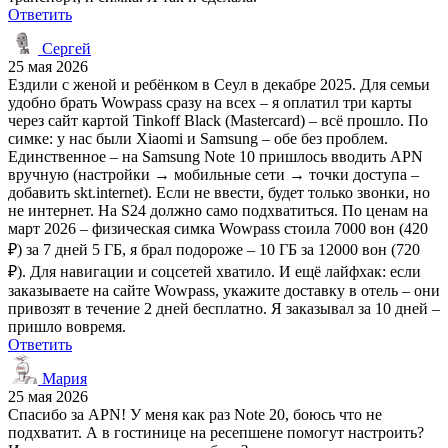
Ответить
Сергей
25 мая 2026
Ездили с женой и ребёнком в Сеул в декабре 2025. Для семьи
удобно брать Wowpass сразу на всех – я оплатил три карты
через сайт картой Tinkoff Black (Mastercard) – всё прошло. По
симке: у нас были Xiaomi и Samsung – обе без проблем.
Единственное – на Samsung Note 10 пришлось вводить APN
вручную (настройки → мобильные сети → точки доступа –
добавить skt.internet). Если не ввести, будет только звонки, но
не интернет. На S24 должно само подхватиться. По ценам на
март 2026 – физическая симка Wowpass стоила 7000 вон (420
₽) за 7 дней 5 ГБ, я брал подороже – 10 ГБ за 12000 вон (720
₽). Для навигации и соцсетей хватило. И ещё лайфхак: если
заказываете на сайте Wowpass, укажите доставку в отель – они
привозят в течение 2 дней бесплатно. Я заказывал за 10 дней –
пришло вовремя.
Ответить
Мария
25 мая 2026
Спасибо за APN! У меня как раз Note 20, боюсь что не
подхватит. А в гостинице на ресепшене помогут настроить?