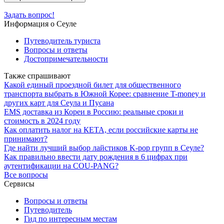
Задать вопрос!
Информация о Сеуле
Путеводитель туриста
Вопросы и ответы
Достопримечательности
Также спрашивают
Какой единый проездной билет для общественного
транспорта выбрать в Южной Корее: сравнение T-money и
других карт для Сеула и Пусана
EMS доставка из Кореи в Россию: реальные сроки и
стоимость в 2024 году
Как оплатить налог на КЕТА, если российские карты не
принимают?
Где найти лучший выбор лайстиков K-pop групп в Сеуле?
Как правильно ввести дату рождения в 6 цифрах при
аутентификации на COU-PANG?
Все вопросы
Сервисы
Вопросы и ответы
Путеводитель
Гид по интересным местам