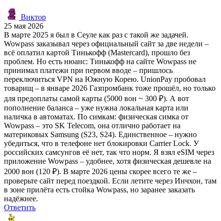
Виктор
25 мая 2026
В марте 2025 я был в Сеуле как раз с такой же задачей.
Wowpass заказывал через официальный сайт за две недели –
всё оплатил картой Тинькофф (Mastercard), прошло без
проблем. Но есть нюанс: Тинькофф на сайте Wowpass не
принимал платежи при первом вводе – пришлось
переключиться VPN на Южную Корею. UnionPay пробовал
товарищ – в январе 2026 Газпромбанк тоже прошёл, но только
для предоплаты самой карты (5000 вон ~ 300 ₽). А вот
пополнение баланса – уже нужна локальная карта или
наличка в автоматах. По симкам: физическая симка от
Wowpass – это SK Telecom, она отлично работает на
материковых Samsung (S23, S24). Единственное – нужно
убедиться, что в телефоне нет блокировки Carrier Lock. У
российских самсунгов её нет, так что норм. Я взял eSIM через
приложение Wowpass – удобнее, хотя физическая дешевле на
2000 вон (120 ₽). В марте 2026 цены скорее всего те же –
проверьте сайт перед поездкой. Если летите через Инчхон, там
в зоне прилёта есть стойка Wowpass, но заранее заказать
надёжнее.
Ответить