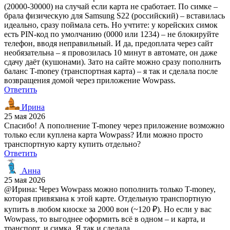
(20000-30000) на случай если карта не сработает. По симке –
брала физическую для Samsung S22 (российский) – вставилась
идеально, сразу поймала сеть. Но учтите: у корейских симок
есть PIN-код по умолчанию (0000 или 1234) – не блокируйте
телефон, вводя неправильный. И да, предоплата через сайт
необязательна – я провозилась 10 минут в автомате, он даже
сдачу даёт (кушонами). Зато на сайте можно сразу пополнить
баланс T-money (транспортная карта) – я так и сделала после
возвращения домой через приложение Wowpass.
Ответить
Ирина
25 мая 2026
Спасибо! А пополнение T-money через приложение возможно
только если куплена карта Wowpass? Или можно просто
транспортную карту купить отдельно?
Ответить
Анна
25 мая 2026
@Ирина: Через Wowpass можно пополнить только T-money,
которая привязана к этой карте. Отдельную транспортную
купить в любом киоске за 2000 вон (~120 ₽). Но если у вас
Wowpass, то выгоднее оформить всё в одном – и карта, и
транспорт, и симка. Я так и сделала.