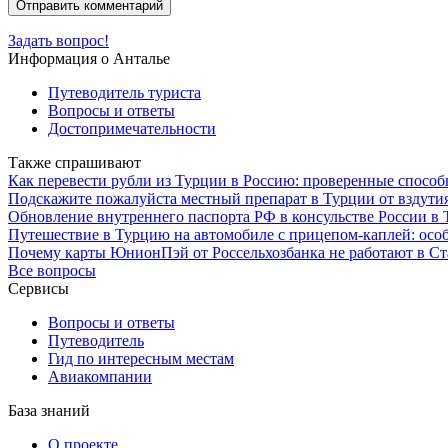
Задать вопрос!
Информация о Анталье
Путеводитель туриста
Вопросы и ответы
Достопримечательности
Также спрашивают
Как перевести рубли из Турции в Россию: проверенные способ
Подскажите пожалуйста местный препарат в Турции от вздути
Обновление внутреннего паспорта РФ в консульстве России в 
Путешествие в Турцию на автомобиле с прицепом-каплей: ос
Почему карты ЮнионПэй от Россельхозбанка не работают в Ст
Все вопросы
Сервисы
Вопросы и ответы
Путеводитель
Гид по интересным местам
Авиакомпании
База знаний
О проекте