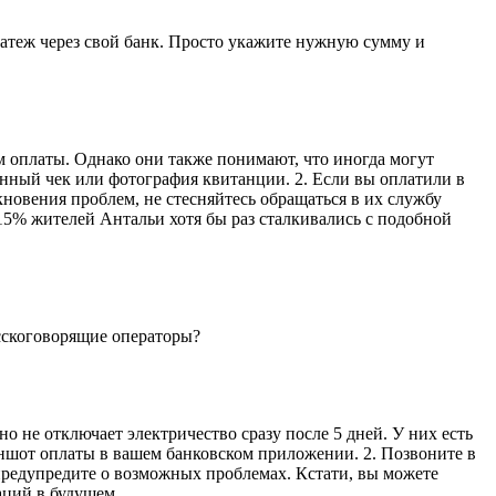
латеж через свой банк. Просто укажите нужную сумму и
кам оплаты. Однако они также понимают, что иногда могут
онный чек или фотография квитанции. 2. Если вы оплатили в
икновения проблем, не стесняйтесь обращаться в их службу
о 15% жителей Антальи хотя бы раз сталкивались с подобной
усскоговорящие операторы?
но не отключает электричество сразу после 5 дней. У них есть
иншот оплаты в вашем банковском приложении. 2. Позвоните в
 предупредите о возможных проблемах. Кстати, вы можете
аций в будущем.