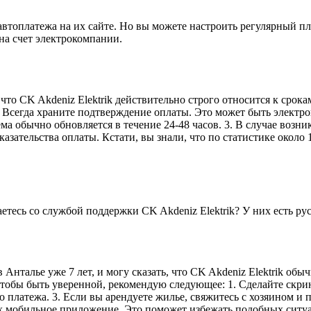
 автоплатежа на их сайте. Но вы можете настроить регулярный п
на счет электрокомпании.
, что CK Akdeniz Elektrik действительно строго относится к сро
1. Всегда храните подтверждение оплаты. Это может быть электр
ема обычно обновляется в течение 24-48 часов. 3. В случае возн
казательства оплаты. Кстати, вы знали, что по статистике окол
етесь со службой поддержки CK Akdeniz Elektrik? У них есть р
Анталье уже 7 лет, и могу сказать, что CK Akdeniz Elektrik обыч
чтобы быть уверенной, рекомендую следующее: 1. Сделайте скр
го платежа. 3. Если вы арендуете жилье, свяжитесь с хозяином и
их мобильное приложение. Это поможет избежать подобных ситу