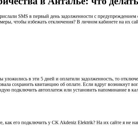
чества в Анталье: что делать
 прислали SMS в первый день задолженности с предупреждением о
еры, чтобы избежать отключения? В личном кабинете на их сайт
вы уложились в эти 5 дней и оплатили задолженность, то отключе
товала сохранить квитанцию об оплате. Если вдруг возникнут в
ндую подключить автоплатеж или установить напоминание в кале
е, как его подключить у CK Akdeniz Elektrik? На их сайте я не н