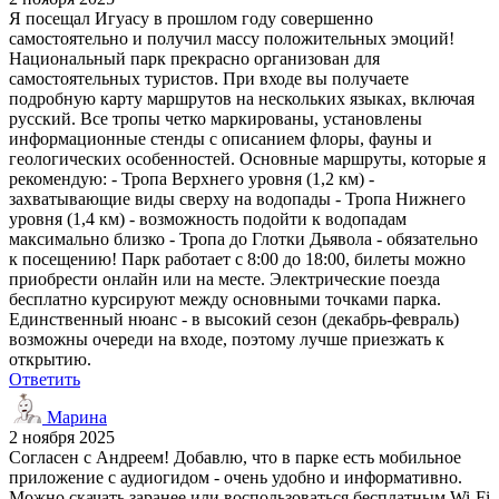
Я посещал Игуасу в прошлом году совершенно
самостоятельно и получил массу положительных эмоций!
Национальный парк прекрасно организован для
самостоятельных туристов. При входе вы получаете
подробную карту маршрутов на нескольких языках, включая
русский. Все тропы четко маркированы, установлены
информационные стенды с описанием флоры, фауны и
геологических особенностей. Основные маршруты, которые я
рекомендую: - Тропа Верхнего уровня (1,2 км) -
захватывающие виды сверху на водопады - Тропа Нижнего
уровня (1,4 км) - возможность подойти к водопадам
максимально близко - Тропа до Глотки Дьявола - обязательно
к посещению! Парк работает с 8:00 до 18:00, билеты можно
приобрести онлайн или на месте. Электрические поезда
бесплатно курсируют между основными точками парка.
Единственный нюанс - в высокий сезон (декабрь-февраль)
возможны очереди на входе, поэтому лучше приезжать к
открытию.
Ответить
Марина
2 ноября 2025
Согласен с Андреем! Добавлю, что в парке есть мобильное
приложение с аудиогидом - очень удобно и информативно.
Можно скачать заранее или воспользоваться бесплатным Wi-Fi