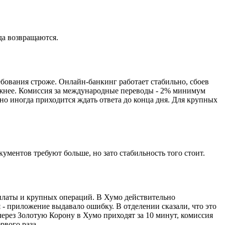
да возвращаются.
бования строже. Онлайн-банкинг работает стабильно, сбоев
дежнее. Комиссия за международные переводы - 2% минимум
о иногда приходится ждать ответа до конца дня. Для крупных
ументов требуют больше, но зато стабильность того стоит.
 платы и крупных операций. В Хумо действительно
- приложение выдавало ошибку. В отделении сказали, что это
ерез Золотую Корону в Хумо приходят за 10 минут, комиссия
рвого раза.