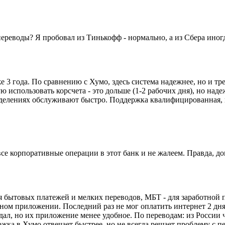
ереводы? Я пробовал из Тинькофф - нормально, а из Сбера иног
 года. По сравнению с Хумо, здесь система надежнее, но и тре
 использовать корсчета - это дольше (1-2 рабочих дня), но на
тделениях обслуживают быстро. Поддержка квалифицированная, н
 корпоративные операции в этот банк и не жалеем. Правда, док
ля бытовых платежей и мелких переводов, МБТ - для заработной
ом приложении. Последний раз не мог оплатить интернет 2 дня 
л, но их приложение менее удобное. По переводам: из России ч
а в Хумо отвечает быстрее, но не всегда решает проблему с пе