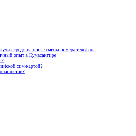
лучил средства после смены номера телефона
личный опыт в Кумасангире
о?
сийской сим-картой?
 планшетов?