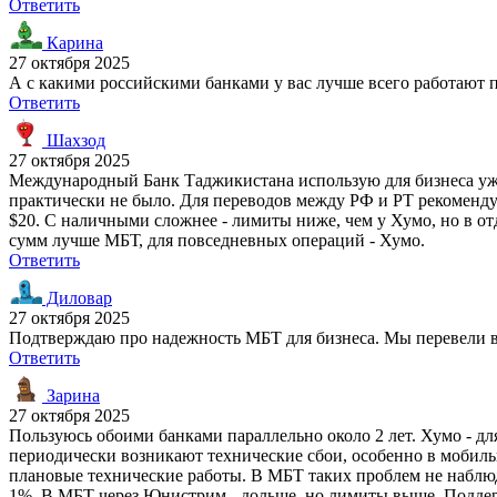
Ответить
Карина
27 октября 2025
А с какими российскими банками у вас лучше всего работают п
Ответить
Шахзод
27 октября 2025
Международный Банк Таджикистана использую для бизнеса уже 3
практически не было. Для переводов между РФ и РТ рекомендую
$20. С наличными сложнее - лимиты ниже, чем у Хумо, но в о
сумм лучше МБТ, для повседневных операций - Хумо.
Ответить
Диловар
27 октября 2025
Подтверждаю про надежность МБТ для бизнеса. Мы перевели все
Ответить
Зарина
27 октября 2025
Пользуюсь обоими банками параллельно около 2 лет. Хумо - д
периодически возникают технические сбои, особенно в мобильн
плановые технические работы. В МБТ таких проблем не наблюда
1%. В МБТ через Юнистрим - дольше, но лимиты выше. Поддержк