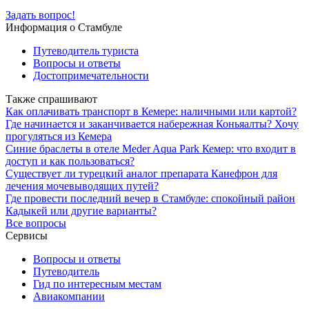
Задать вопрос!
Информация о Стамбуле
Путеводитель туриста
Вопросы и ответы
Достопримечательности
Также спрашивают
Как оплачивать транспорт в Кемере: наличными или картой?
Где начинается и заканчивается набережная Коньяалты? Хочу
прогуляться из Кемера
Синие браслеты в отеле Mеder Aqua Park Кемер: что входит в
доступ и как пользоваться?
Существует ли турецкий аналог препарата Канефрон для
лечения мочевыводящих путей?
Где провести последний вечер в Стамбуле: спокойный район
Кадыкей или другие варианты?
Все вопросы
Сервисы
Вопросы и ответы
Путеводитель
Гид по интересным местам
Авиакомпании