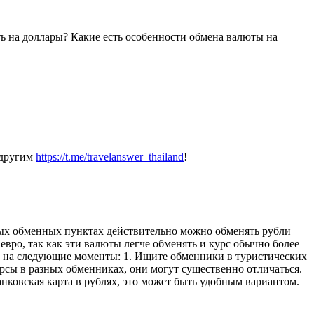
ть на доллары? Какие есть особенности обмена валюты на
 другим
https://t.me/travelanswer_thailand
!
пных обменных пунктах действительно можно обменять рубли
вро, так как эти валюты легче обменять и курс обычно более
ие на следующие моменты: 1. Ищите обменники в туристических
рсы в разных обменниках, они могут существенно отличаться.
анковская карта в рублях, это может быть удобным вариантом.