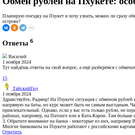
Обмен рублей на Пхукете: ос
Планирую поездку на Пхукет и хочу узнать, можно ли сразу об
острове?
6
Ответы
Василий
1 ноября 2024
Тут найдёшь ответы на свой вопрос, а ещё разберёмся с обме
15
ТайскийГид
1 ноября 2024
Здравствуйте, Радмир! На Пхукете ситуация с обменом рублей
напрямую на баты, но курс может быть не самым выгодным. Чащ
привлекательный. Однако, если у вас есть только рубли, не п
районах, например, на Патонге или в Ката-Карон. Там больше 
3. Обратите внимание на банки - некоторые из них, например B
Многие банкоматы на Пхукете работают с российскими картами
Ответить