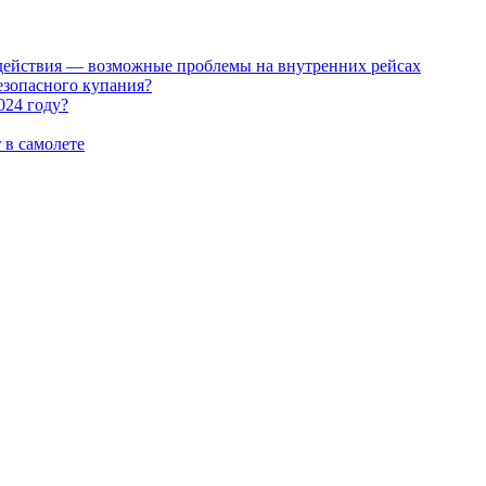
в действия — возможные проблемы на внутренних рейсах
безопасного купания?
024 году?
 в самолете