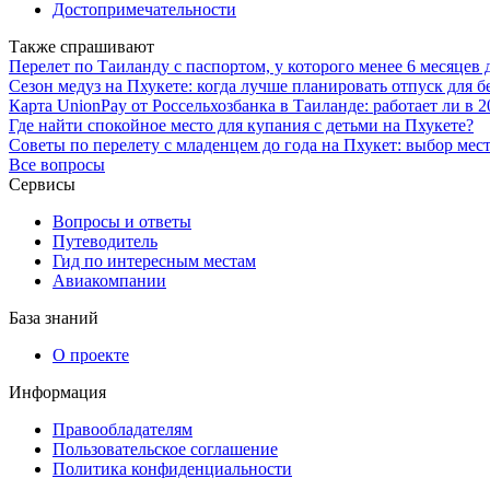
Достопримечательности
Также спрашивают
Перелет по Таиланду с паспортом, у которого менее 6 месяце
Сезон медуз на Пхукете: когда лучше планировать отпуск для 
Карта UnionPay от Россельхозбанка в Таиланде: работает ли в 2
Где найти спокойное место для купания с детьми на Пхукете?
Советы по перелету с младенцем до года на Пхукет: выбор мест
Все вопросы
Сервисы
Вопросы и ответы
Путеводитель
Гид по интересным местам
Авиакомпании
База знаний
О проекте
Информация
Правообладателям
Пользовательское соглашение
Политика конфиденциальности