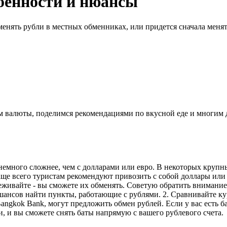
обенности и нюансы
менять рубли в местных обменниках, или придется сначала меня
ном валюты, поделимся рекомендациями по вкусной еде и многим
 немного сложнее, чем с долларами или евро. В некоторых кру
е всего туристам рекомендуют привозить с собой доллары или е
ереживайте - вы сможете их обменять. Советую обратить вниман
шансов найти пункты, работающие с рублями. 2. Сравнивайте ку
angkok Bank, могут предложить обмен рублей. Если у вас есть б
, и вы сможете снять баты напрямую с вашего рублевого счета.