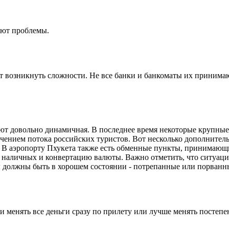
ают проблемы.
т возникнуть сложности. Не все банки и банкоматы их принима
лют довольно динамичная. В последнее время некоторые крупны
еличением потока российских туристов. Вот несколько дополните
2. В аэропорту Пхукета также есть обменные пункты, принимающ
ие наличных и конвертацию валюты. Важно отметить, что ситуац
 должны быть в хорошем состоянии - потрепанные или порванны
 менять все деньги сразу по прилету или лучше менять постепе