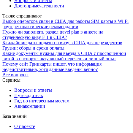
Вопросы и ответы
Достопримечательности
Также спрашивают
Выбор оператора связи в США для работы SIM-карты в Wi-Fi
роутере: практические рекомендации
Нужно ли заполнять раздел travel plan в анкете на
студенческую визу F-1 в США?
Ближайшие даты подачи на визу в США для нерезидентов
Грузии: сборы и сроки оплаты
Какие документы нужны для въезда в США с просроченной
визой в паспорте: актуальный перечень и личный опыт
Почему сайт Гринкарты пишет, что информация
недействительна, хотя данные введены верно?
Все вопросы
Сервисы
Вопросы и ответы
Путеводитель
Гид по интересным местам
Авиакомпании
База знаний
О проекте