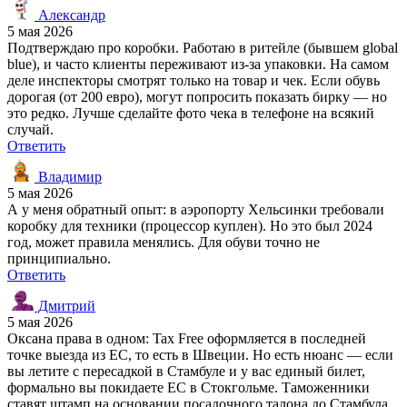
Александр
5 мая 2026
Подтверждаю про коробки. Работаю в ритейле (бывшем global
blue), и часто клиенты переживают из-за упаковки. На самом
деле инспекторы смотрят только на товар и чек. Если обувь
дорогая (от 200 евро), могут попросить показать бирку — но
это редко. Лучше сделайте фото чека в телефоне на всякий
случай.
Ответить
Владимир
5 мая 2026
А у меня обратный опыт: в аэропорту Хельсинки требовали
коробку для техники (процессор куплен). Но это был 2024
год, может правила менялись. Для обуви точно не
принципиально.
Ответить
Дмитрий
5 мая 2026
Оксана права в одном: Tax Free оформляется в последней
точке выезда из ЕС, то есть в Швеции. Но есть нюанс — если
вы летите с пересадкой в Стамбуле и у вас единый билет,
формально вы покидаете ЕС в Стокгольме. Таможенники
ставят штамп на основании посадочного талона до Стамбула.