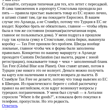
Слушайте, ситуация типичная для тех, кто летит с пересадкой.
Я сама таможенник в аэропорту Стокгольма проходила раз
пять — правила простые: вывозить товар из ЕС нужно лично,
и штамп ставят там, где вы покидаете Евросоюз. В вашем
случае это Арланда, а не Стамбул, потому что Турция в ЕС не
входит. Коробки брать не обязательно, главное — чтобы обувь
была в том же состоянии (ношеная/распечатанная норм,
главное не пользоваться дома). У меня подруга в прошлом
году так купила сумку в Стокгольме, сняла бирки, выкинула
коробку — Tax Free приняли без проблем. Шведы вообще
лояльные, главное чтобы чек и форма были заполнены
правильно. Конкретно по вашему маршруту: в Арланде
проходите Customs Declaration (зал вылета, рядом с зоной
регистрации), показываете товар + чеки + заполненный бланк
Tax Free (Global Blue или Planet). Они ставят штамп, потом в
Турции уже никого это не волнует. Деньги можно получить
на карту или наличными в пункте возврата до вылета. В
Стамбуле Tax Free не делаете, потому что товар вывезен из ЕС
в Швеции. Из практического: берите с собой распечатку
правил на английском, если вдруг возникнут вопросы у
турецких пограничников. У меня был случай — в Анталии
спросили "Where is the goods?", я показала фото покупки в
телефоне, пропустили. Но это редкость.
Ответить