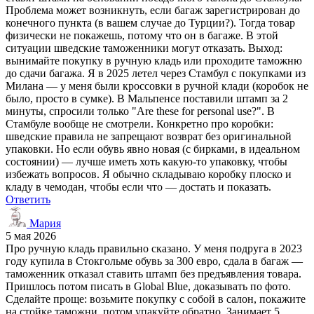
Проблема может возникнуть, если багаж зарегистрирован до
конечного пункта (в вашем случае до Турции?). Тогда товар
физически не покажешь, потому что он в багаже. В этой
ситуации шведские таможенники могут отказать. Выход:
вынимайте покупку в ручную кладь или проходите таможню
до сдачи багажа. Я в 2025 летел через Стамбул с покупками из
Милана — у меня были кроссовки в ручной клади (коробок не
было, просто в сумке). В Мальпенсе поставили штамп за 2
минуты, спросили только "Are these for personal use?". В
Стамбуле вообще не смотрели. Конкретно про коробки:
шведские правила не запрещают возврат без оригинальной
упаковки. Но если обувь явно новая (с бирками, в идеальном
состоянии) — лучше иметь хоть какую-то упаковку, чтобы
избежать вопросов. Я обычно складываю коробку плоско и
кладу в чемодан, чтобы если что — достать и показать.
Ответить
Мария
5 мая 2026
Про ручную кладь правильно сказано. У меня подруга в 2023
году купила в Стокгольме обувь за 300 евро, сдала в багаж —
таможенник отказал ставить штамп без предъявления товара.
Пришлось потом писать в Global Blue, доказывать по фото.
Сделайте проще: возьмите покупку с собой в салон, покажите
на стойке таможни, потом упакуйте обратно. Занимает 5