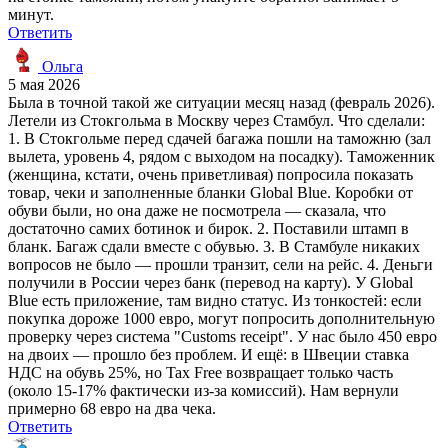
минут.
Ответить
Ольга
5 мая 2026
Была в точной такой же ситуации месяц назад (февраль 2026).
Летели из Стокгольма в Москву через Стамбул. Что сделали:
1. В Стокгольме перед сдачей багажа пошли на таможню (зал
вылета, уровень 4, рядом с выходом на посадку). Таможенник
(женщина, кстати, очень приветливая) попросила показать
товар, чеки и заполненные бланки Global Blue. Коробки от
обуви были, но она даже не посмотрела — сказала, что
достаточно самих ботинок и бирок. 2. Поставили штамп в
бланк. Багаж сдали вместе с обувью. 3. В Стамбуле никаких
вопросов не было — прошли транзит, сели на рейс. 4. Деньги
получили в России через банк (перевод на карту). У Global
Blue есть приложение, там видно статус. Из тонкостей: если
покупка дороже 1000 евро, могут попросить дополнительную
проверку через система "Customs receipt". У нас было 450 евро
на двоих — прошло без проблем. И ещё: в Швеции ставка
НДС на обувь 25%, но Tax Free возвращает только часть
(около 15-17% фактически из-за комиссий). Нам вернули
примерно 68 евро на два чека.
Ответить