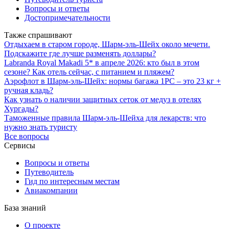
Вопросы и ответы
Достопримечательности
Также спрашивают
Отдыхаем в старом городе, Шарм-эль-Шейх около мечети.
Подскажите где лучше разменять доллары?
Labranda Royal Makadi 5* в апреле 2026: кто был в этом
сезоне? Как отель сейчас, с питанием и пляжем?
Аэрофлот в Шарм-эль-Шейх: нормы багажа 1PC – это 23 кг +
ручная кладь?
Как узнать о наличии защитных сеток от медуз в отелях
Хургады?
Таможенные правила Шарм-эль-Шейха для лекарств: что
нужно знать туристу
Все вопросы
Сервисы
Вопросы и ответы
Путеводитель
Гид по интересным местам
Авиакомпании
База знаний
О проекте