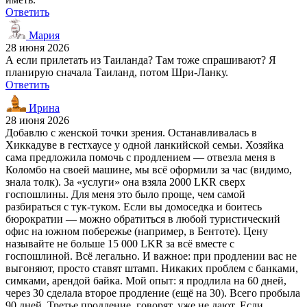
Ответить
Мария
28 июня 2026
А если прилетать из Таиланда? Там тоже спрашивают? Я
планирую сначала Таиланд, потом Шри-Ланку.
Ответить
Ирина
28 июня 2026
Добавлю с женской точки зрения. Останавливалась в
Хиккадуве в гестхаусе у одной ланкийской семьи. Хозяйка
сама предложила помочь с продлением — отвезла меня в
Коломбо на своей машине, мы всё оформили за час (видимо,
знала толк). За «услуги» она взяла 2000 LKR сверх
госпошлины. Для меня это было проще, чем самой
разбираться с тук-туком. Если вы домоседка и боитесь
бюрократии — можно обратиться в любой туристический
офис на южном побережье (например, в Бентоте). Цену
называйте не больше 15 000 LKR за всё вместе с
госпошлиной. Всё легально. И важное: при продлении вас не
выгоняют, просто ставят штамп. Никаких проблем с банками,
симками, арендой байка. Мой опыт: я продлила на 60 дней,
через 30 сделала второе продление (ещё на 30). Всего пробыла
90 дней. Третье продление, говорят, уже не дают. Если