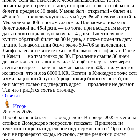
регистрации на рейс вас могут попросить показать обратный
билет в пределах 30 дней. У меня был «открытый» билет на
45 дней — пришлось купить самый дешёвый невозвратный на
Мальдивы за 80$ и потом сдать его. Или можно показать
билет домой на 45-й день — но тогда при въезде вам могут
дать только социальную визу на 14 дней. Так что лучше
купить обратный билет на 30-й день, а позже поменять дату
платно (авиакомпании берут около 50–70$ за изменение).
Лайфхак: если не хотите ехать в Коломбо, есть офисы в Галле
и Канди — но там только до 30. Продление свыше 30 дней
делают только в главном офисе. И ещё: не верьте, что через
агента быстрее — мой знакомый заплатил 50$, а получил тот
же штамп, что и я за 8000 LKR. Кстати, в Хиккадуве тоже есть
иммиграционный пункт (вроде полицейского участка), но
они могут только подтвердить адрес — продление не делают.
Так что придётся ехать в столицу.
Ответить
Игорь
28 июня 2026
Про обратный билет — злободневно. В ноябре 2025 у меня на
стойке в Домодедово попросили показать. Пришлось на
телефоне открыть поддельное подтверждение от Trip.com (но
они не проверяют коды). Рисково, лучше реальный билет
иметь.