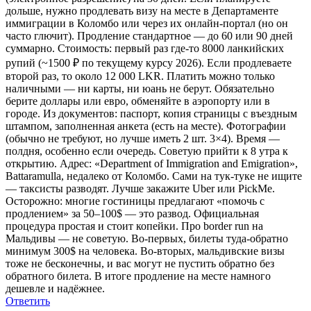
дольше, нужно продлевать визу на месте в Департаменте
иммиграции в Коломбо или через их онлайн-портал (но он
часто глючит). Продление стандартное — до 60 или 90 дней
суммарно. Стоимость: первый раз где-то 8000 ланкийских
рупий (~1500 ₽ по текущему курсу 2026). Если продлеваете
второй раз, то около 12 000 LKR. Платить можно только
наличными — ни карты, ни юань не берут. Обязательно
берите доллары или евро, обменяйте в аэропорту или в
городе. Из документов: паспорт, копия страницы с въездным
штампом, заполненная анкета (есть на месте). Фотографии
(обычно не требуют, но лучше иметь 2 шт. 3×4). Время —
полдня, особенно если очередь. Советую прийти к 8 утра к
открытию. Адрес: «Department of Immigration and Emigration»,
Battaramulla, недалеко от Коломбо. Сами на тук-туке не ищите
— таксисты разводят. Лучше закажите Uber или PickMe.
Осторожно: многие гостиницы предлагают «помочь с
продлением» за 50–100$ — это развод. Официальная
процедура простая и стоит копейки. Про border run на
Мальдивы — не советую. Во-первых, билеты туда-обратно
минимум 300$ на человека. Во-вторых, мальдивские визы
тоже не бесконечны, и вас могут не пустить обратно без
обратного билета. В итоге продление на месте намного
дешевле и надёжнее.
Ответить