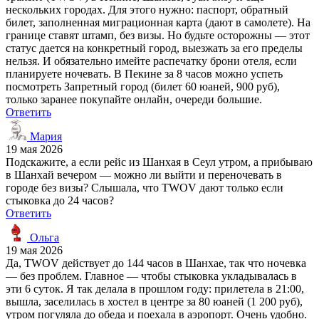
нескольких городах. Для этого нужно: паспорт, обратный
билет, заполненная миграционная карта (дают в самолете). На
границе ставят штамп, без визы. Но будьте осторожны — этот
статус дается на конкретный город, выезжать за его пределы
нельзя. И обязательно имейте распечатку брони отеля, если
планируете ночевать. В Пекине за 8 часов можно успеть
посмотреть Запретный город (билет 60 юаней, 900 руб),
только заранее покупайте онлайн, очереди большие.
Ответить
Мария
19 мая 2026
Подскажите, а если рейс из Шанхая в Сеул утром, а прибываю
в Шанхай вечером — можно ли выйти и переночевать в
городе без визы? Слышала, что TWOV дают только если
стыковка до 24 часов?
Ответить
Ольга
19 мая 2026
Да, TWOV действует до 144 часов в Шанхае, так что ночевка
— без проблем. Главное — чтобы стыковка укладывалась в
эти 6 суток. Я так делала в прошлом году: прилетела в 21:00,
вышла, заселилась в хостел в центре за 80 юаней (1 200 руб),
утром погуляла до обеда и поехала в аэропорт. Очень удобно.