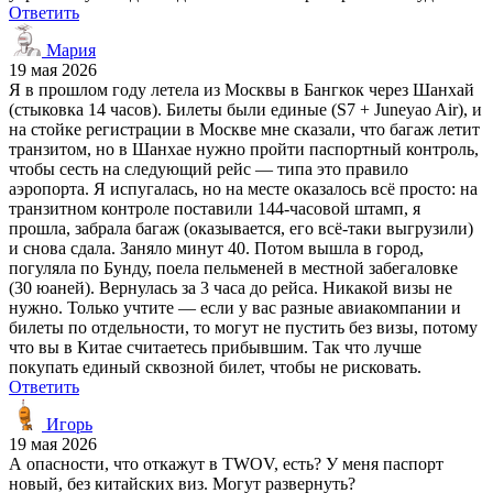
Ответить
Мария
19 мая 2026
Я в прошлом году летела из Москвы в Бангкок через Шанхай
(стыковка 14 часов). Билеты были единые (S7 + Juneyao Air), и
на стойке регистрации в Москве мне сказали, что багаж летит
транзитом, но в Шанхае нужно пройти паспортный контроль,
чтобы сесть на следующий рейс — типа это правило
аэропорта. Я испугалась, но на месте оказалось всё просто: на
транзитном контроле поставили 144-часовой штамп, я
прошла, забрала багаж (оказывается, его всё-таки выгрузили)
и снова сдала. Заняло минут 40. Потом вышла в город,
погуляла по Бунду, поела пельменей в местной забегаловке
(30 юаней). Вернулась за 3 часа до рейса. Никакой визы не
нужно. Только учтите — если у вас разные авиакомпании и
билеты по отдельности, то могут не пустить без визы, потому
что вы в Китае считаетесь прибывшим. Так что лучше
покупать единый сквозной билет, чтобы не рисковать.
Ответить
Игорь
19 мая 2026
А опасности, что откажут в TWOV, есть? У меня паспорт
новый, без китайских виз. Могут развернуть?