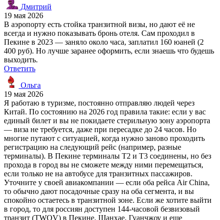
Дмитрий
19 мая 2026
В аэропорту есть стойка транзитной визы, но дают её не
всегда и нужно показывать бронь отеля. Сам проходил в
Пекине в 2023 — заняло около часа, заплатил 160 юаней (2
400 руб). Но лучше заранее оформить, если знаешь что будешь
выходить.
Ответить
Ольга
19 мая 2026
Я работаю в туризме, постоянно отправляю людей через
Китай. По состоянию на 2026 год правила такие: если у вас
единый билет и вы не покидаете стерильную зону аэропорта
— виза не требуется, даже при пересадке до 24 часов. Но
многие путают с ситуацией, когда нужно заново проходить
регистрацию на следующий рейс (например, разные
терминалы). В Пекине терминалы T2 и T3 соединены, но без
прохода в город вы не сможете между ними перемещаться,
если только не на автобусе для транзитных пассажиров.
Уточните у своей авиакомпании — если оба рейса Air China,
то обычно дают посадочные сразу на оба сегмента, и вы
спокойно остаетесь в транзитной зоне. Если же хотите выйти
в город, то для россиян доступен 144-часовой безвизовый
транзит (TWOV) в Пекине, Шанхае, Гуанчжоу и еще