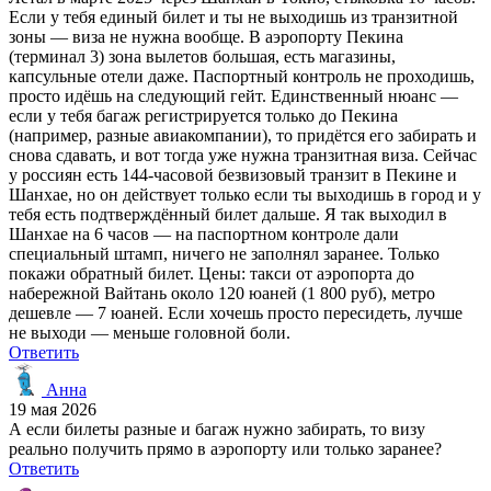
Если у тебя единый билет и ты не выходишь из транзитной
зоны — виза не нужна вообще. В аэропорту Пекина
(терминал 3) зона вылетов большая, есть магазины,
капсульные отели даже. Паспортный контроль не проходишь,
просто идёшь на следующий гейт. Единственный нюанс —
если у тебя багаж регистрируется только до Пекина
(например, разные авиакомпании), то придётся его забирать и
снова сдавать, и вот тогда уже нужна транзитная виза. Сейчас
у россиян есть 144-часовой безвизовый транзит в Пекине и
Шанхае, но он действует только если ты выходишь в город и у
тебя есть подтверждённый билет дальше. Я так выходил в
Шанхае на 6 часов — на паспортном контроле дали
специальный штамп, ничего не заполнял заранее. Только
покажи обратный билет. Цены: такси от аэропорта до
набережной Вайтань около 120 юаней (1 800 руб), метро
дешевле — 7 юаней. Если хочешь просто пересидеть, лучше
не выходи — меньше головной боли.
Ответить
Анна
19 мая 2026
А если билеты разные и багаж нужно забирать, то визу
реально получить прямо в аэропорту или только заранее?
Ответить