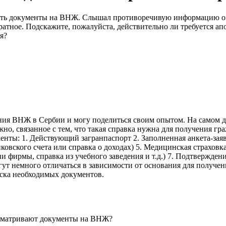
вать документы на ВНЖ. Слышал противоречивую информацию о 
братное. Подскажите, пожалуйста, действительно ли требуется а
я?
ния ВНЖ в Сербии и могу поделиться своим опытом. На самом д
жно, связанное с тем, что такая справка нужна для получения г
ты: 1. Действующий загранпаспорт 2. Заполненная анкета-заяв
ковского счета или справка о доходах) 5. Медицинская страхов
и фирмы, справка из учебного заведения и т.д.) 7. Подтвержден
огут немного отличаться в зависимости от основания для получ
иска необходимых документов.
ссматривают документы на ВНЖ?