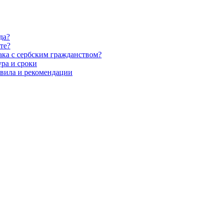
да?
те?
ака с сербским гражданством?
ура и сроки
авила и рекомендации