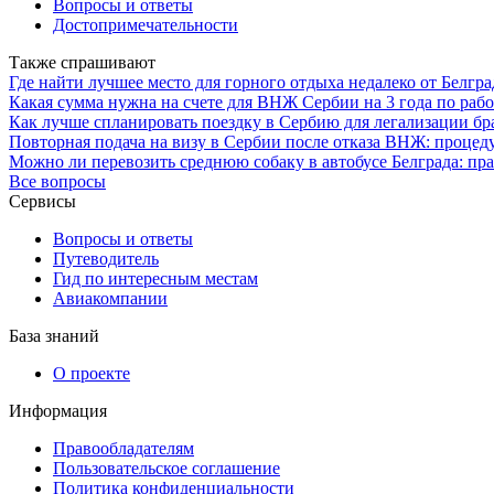
Вопросы и ответы
Достопримечательности
Также спрашивают
Где найти лучшее место для горного отдыха недалеко от Белгра
Какая сумма нужна на счете для ВНЖ Сербии на 3 года по рабо
Как лучше спланировать поездку в Сербию для легализации бр
Повторная подача на визу в Сербии после отказа ВНЖ: процед
Можно ли перевозить среднюю собаку в автобусе Белграда: пр
Все вопросы
Сервисы
Вопросы и ответы
Путеводитель
Гид по интересным местам
Авиакомпании
База знаний
О проекте
Информация
Правообладателям
Пользовательское соглашение
Политика конфиденциальности