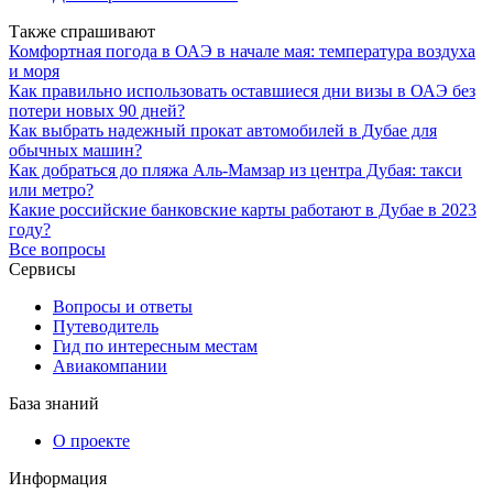
Также спрашивают
Комфортная погода в ОАЭ в начале мая: температура воздуха
и моря
Как правильно использовать оставшиеся дни визы в ОАЭ без
потери новых 90 дней?
Как выбрать надежный прокат автомобилей в Дубае для
обычных машин?
Как добраться до пляжа Аль-Мамзар из центра Дубая: такси
или метро?
Какие российские банковские карты работают в Дубае в 2023
году?
Все вопросы
Сервисы
Вопросы и ответы
Путеводитель
Гид по интересным местам
Авиакомпании
База знаний
О проекте
Информация