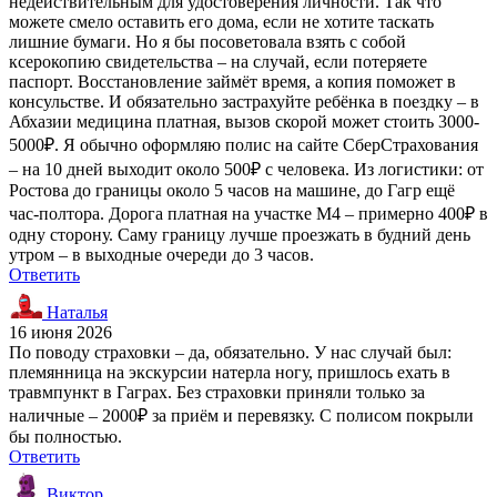
недействительным для удостоверения личности. Так что
можете смело оставить его дома, если не хотите таскать
лишние бумаги. Но я бы посоветовала взять с собой
ксерокопию свидетельства – на случай, если потеряете
паспорт. Восстановление займёт время, а копия поможет в
консульстве. И обязательно застрахуйте ребёнка в поездку – в
Абхазии медицина платная, вызов скорой может стоить 3000-
5000₽. Я обычно оформляю полис на сайте СберСтрахования
– на 10 дней выходит около 500₽ с человека. Из логистики: от
Ростова до границы около 5 часов на машине, до Гагр ещё
час-полтора. Дорога платная на участке М4 – примерно 400₽ в
одну сторону. Саму границу лучше проезжать в будний день
утром – в выходные очереди до 3 часов.
Ответить
Наталья
16 июня 2026
По поводу страховки – да, обязательно. У нас случай был:
племянница на экскурсии натерла ногу, пришлось ехать в
травмпункт в Гаграх. Без страховки приняли только за
наличные – 2000₽ за приём и перевязку. С полисом покрыли
бы полностью.
Ответить
Виктор