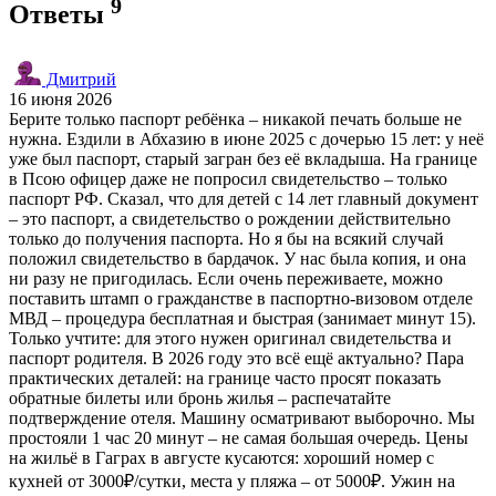
9
Ответы
Дмитрий
16 июня 2026
Берите только паспорт ребёнка – никакой печать больше не
нужна. Ездили в Абхазию в июне 2025 с дочерью 15 лет: у неё
уже был паспорт, старый загран без её вкладыша. На границе
в Псою офицер даже не попросил свидетельство – только
паспорт РФ. Сказал, что для детей с 14 лет главный документ
– это паспорт, а свидетельство о рождении действительно
только до получения паспорта. Но я бы на всякий случай
положил свидетельство в бардачок. У нас была копия, и она
ни разу не пригодилась. Если очень переживаете, можно
поставить штамп о гражданстве в паспортно-визовом отделе
МВД – процедура бесплатная и быстрая (занимает минут 15).
Только учтите: для этого нужен оригинал свидетельства и
паспорт родителя. В 2026 году это всё ещё актуально? Пара
практических деталей: на границе часто просят показать
обратные билеты или бронь жилья – распечатайте
подтверждение отеля. Машину осматривают выборочно. Мы
простояли 1 час 20 минут – не самая большая очередь. Цены
на жильё в Гаграх в августе кусаются: хороший номер с
кухней от 3000₽/сутки, места у пляжа – от 5000₽. Ужин на