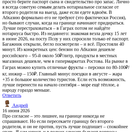
просто берите паспорт сына и свидетельство про запас. Лично
я всегда советую семьям делать нотариальное согласие от
второго родителя на выезд, даже если едете вдвоём. В
Абхазию формально его не требуют (это фактически Россия),
но бывают случаи, когда на границе начинают придираться.
Лучше перестраховаться – в Гаграх потом не найдёте
нотариуса быстро. Из недавнего: знакомая везла дочку 15 лет
в июне 2026, на посту Псоу у них спросили только её паспорт.
Багажник открыли, бегло посмотрели – и всё. Простояли 40
минут. Из конкретных цен: бензин по Абхазии дешевле
российского – 95-й около 50₽/литр, продукты в местных
магазинах дешевле, чем в гипермаркетах Ростова. На рынке в
Гаграх можно купить отличные фрукты – персики по 80-100₽/
кг, инжир – 150₽. Главный минус поездки в августе – жара
+35 и большое количество туристов. Если есть возможность,
лучше перенести на начало сентября – море ещё тёплое, а
народу гораздо меньше.
Ответить
Андрей
16 июня 2026
Про согласие – это лишнее, на границе никогда не
спрашивают. Но если пересекаете границу без второго
родителя, и он не против, пусть лучше подпишет – спокойнее
спать. Я сам юрист, и в редких случаях бывают вопросы,