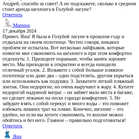
Андрей, спасибо за совет! А не подскажете, сколько в среднем
стоит аренда шезлонга в Голубой лагуне?
Ответить
Марина
17 декабря 2024
Привет, Яна! Я была в Голубой лагуне в прошлом году и
отдыхала на своем полотенце. Честно говоря, никаких
проблем не испытала. Вот несколько лайфхаков, которые
помогли мне сэкономить на шезлонге и при этом комфортно
отдохнуть: 1. Приходите пораньше, чтобы занять хорошее
место. Мы приходили к открытию и всегда находили
отличный уголок. 2. Возьмите с собой большое пляжное
полотенце или даже два – одно подстелить, другим укрыться
или использовать как подушку. 3. Захватите легкий пляжный
зонтик. Они недорогие, но очень выручают в жару. 4. Купите
недорогой надувной матрас – он займет мало места в багаже,
но сделает лежание на песке гораздо комфортнее. 5. Не
забудьте взять с собой перекус и много воды – это поможет
избежать лишних трат на пляже. Конечно, шезлонг – это
удобно, но если вы хотите сэкономить, то вполне можно
обойтись и без него. Главное – правильно подготовиться!
Ответить
Яна