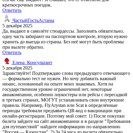
краткосрочных поездок.
Ответить
ЧастыйГостьАстаны
5 декабря 2025
Да, выдают в самолёте стюардессы. Заполнять обязательно,
одну часть забирают на паспортном контроле, вторую нужно
хранить до выезда из страны. Без неё могут быть проблемы
при вылете обратно.
Ответить
Елена_Консультант
5 декабря 2025
Здравствуйте! Подтверждаю слова предыдущего отвечающего
— формально тест не нужен. Но хочу добавить важный
нюанс, основанный на опыте моих знакомых. Хотя на
государственном уровне ограничений нет, некоторые
авиакомпании, особенно лоукостеры или рейсы с пересадкой
в третьих странах, МОГУТ устанавливать свои внутренние
правила. Например, FlyArystan или Scat в определённые
периоды требовали предъявить QR-код о вакцинации при
онлайн-регистрации. Поэтому мой совет: 1) После покупки
билета зайдите на сайт авиакомпании и в разделе "Требования
для путешествий" найдите информацию по направлению
"Россия — Казахстан". 2) За 24 часа до вылета обязательно