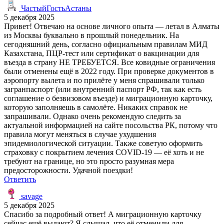
ЧастыйГостьАстаны
5 декабря 2025
Привет! Отвечаю на основе личного опыта — летал в Алматы
из Москвы буквально в прошлый понедельник. На
сегодняшний день, согласно официальным правилам МИД
Казахстана, ПЦР-тест или сертификат о вакцинации для
въезда в страну НЕ ТРЕБУЕТСЯ. Все ковидные ограничения
были отменены ещё в 2022 году. При проверке документов в
аэропорту вылета и по прилёте у меня спрашивали только
загранпаспорт (или внутренний паспорт РФ, так как есть
соглашение о безвизовом въезде) и миграционную карточку,
которую заполняешь в самолёте. Никаких справок не
запрашивали. Однако очень рекомендую следить за
актуальной информацией на сайте посольства РК, потому что
правила могут меняться в случае ухудшения
эпидемиологической ситуации. Также советую оформить
страховку с покрытием лечения COVID-19 — её хоть и не
требуют на границе, но это просто разумная мера
предосторожности. Удачной поездки!
Ответить
savage
5 декабря 2025
Спасибо за подробный ответ! А миграционную карточку
сейчас ещё выдают? Я слышал, что её отменили для