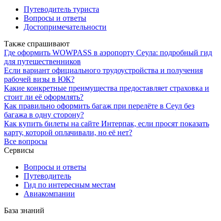
Путеводитель туриста
Вопросы и ответы
Достопримечательности
Также спрашивают
Где оформить WOWPASS в аэропорту Сеула: подробный гид
для путешественников
Если вариант официального трудоустройства и получения
рабочей визы в ЮК?
Какие конкретные преимущества предоставляет страховка и
стоит ли её оформлять?
Как правильно оформить багаж при перелёте в Сеул без
багажа в одну сторону?
Как купить билеты на сайте Интерпак, если просят показать
карту, которой оплачивали, но её нет?
Все вопросы
Сервисы
Вопросы и ответы
Путеводитель
Гид по интересным местам
Авиакомпании
База знаний