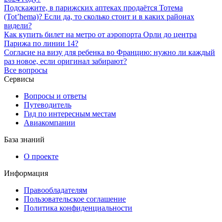
Подскажите, в парижских аптеках продаётся Тотема
(Tot’hema)? Если да, то сколько стоит и в каких районах
видели?
Как купить билет на метро от аэропорта Орли до центра
Парижа по линии 14?
Согласие на визу для ребенка во Францию: нужно ли каждый
раз новое, если оригинал забирают?
Все вопросы
Сервисы
Вопросы и ответы
Путеводитель
Гид по интересным местам
Авиакомпании
База знаний
О проекте
Информация
Правообладателям
Пользовательское соглашение
Политика конфиденциальности