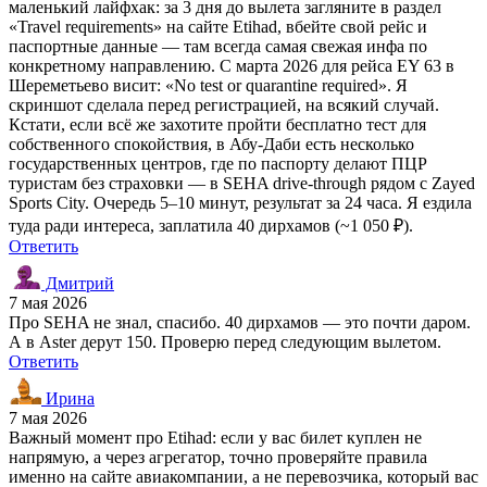
маленький лайфхак: за 3 дня до вылета загляните в раздел
«Travel requirements» на сайте Etihad, вбейте свой рейс и
паспортные данные — там всегда самая свежая инфа по
конкретному направлению. С марта 2026 для рейса EY 63 в
Шереметьево висит: «No test or quarantine required». Я
скриншот сделала перед регистрацией, на всякий случай.
Кстати, если всё же захотите пройти бесплатно тест для
собственного спокойствия, в Абу-Даби есть несколько
государственных центров, где по паспорту делают ПЦР
туристам без страховки — в SEHA drive-through рядом с Zayed
Sports City. Очередь 5–10 минут, результат за 24 часа. Я ездила
туда ради интереса, заплатила 40 дирхамов (~1 050 ₽).
Ответить
Дмитрий
7 мая 2026
Про SEHA не знал, спасибо. 40 дирхамов — это почти даром.
А в Aster дерут 150. Проверю перед следующим вылетом.
Ответить
Ирина
7 мая 2026
Важный момент про Etihad: если у вас билет куплен не
напрямую, а через агрегатор, точно проверяйте правила
именно на сайте авиакомпании, а не перевозчика, который вас