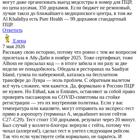
могут даже организовать выезд медсестры в номер для ПЦР,
но цена кусачая, 350 дирхамов. Если бюджет не резиновый,
лучше такси до ближайшего медицинского центра, в том же
Al Khalidiya есть Pure Health — 99 дирхамов стандартный
ПЦР.
Ответить
Елена
7 мая 2026
Расскажу свою историю, потому что ровно с тем же вопросом
прилетала в Абу-Даби в ноябре 2025. Тоже сертификат, тоже
Alhosn не присылал код — в итоге забила и ни разу за две
недели не понадобилось. Обедала в ресторанах на Saadiyat
Island, гуляла по набережной, каталась на бесплатном
трансфере до Лувра — ноль проблем. С обратным вылетом
всё чуть сложнее, чем кажется. Да, формально в Россию ПЦР
не нужен. Но Etihad, как и Emirates, оставляют за собой право
проверять пассажиров на COVID-симптомы на стойке
регистрации — это их внутренняя политика. Если у вас
температура или кашляете, могут отправить на экспресс-тест
прямо в аэропорту (терминал А, медкабинет возле гейтов
С27–С29). Тест стоит 150 дирхамов, результат через 20 минут.
Был случай у коллеги-блогера: вернули с гейта, потому что
чихал (аллергия!), сделал тест и улетел следующим рейсом.
Так что если чувствуете себя нормально, не парьтесь. И