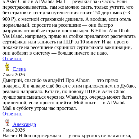
в Aster Clinic в Al Wahda Mall — результат за 6 часов. Если
перестраховываетесь, там же можно сдать, только учтите, что
без страховки тест для путешествия стоит 150 дирхамов (~3
900 ₽), с местной страховкой дешевле. А вообще, если отель
нормальный, спросите на ресепшене — они быстро
разруливают любые страхи постояльцев. В Hilton Abu Dhabi
Yas Island, например, прямо на стойке предлагают распечатать
сертификат или записать на ПЦР за 10 минут. И да, просто
покажите на ресепшене скриншот сертификата вакцинации,
они добавят в систему — больше ничего не надо.
Ответить
Елена
7 мая 2026
Дмитрий, спасибо за апдейт! Про Alhosn — это прямо
подарок. Я в январе ещё бегал с этим приложением по Дубаю,
реально напрягало. Кстати, по поводу ПЦР: в Aster Clinic
лучше записываться через их WhatsApp, очередь может быть
приличной, если просто прийти. Мой опыт — в Al Wahda
Mall в субботу утром час простоял.
Ответить
Александр
7 мая 2026
Насчёт Hilton подтверждаю — у них круглосуточная аптека,