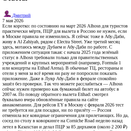
Дмитрий
7 мая 2026
Если коротко: по состоянию на март 2026 Alhosn для туристов
практически мёртв, ПЦР для вылета в Россию не нужен, если
в Москве правила не изменились. Я сейчас тоже в Абу-Даби,
живу в Al Zahiyah, рядом с Electra Street. Уже третий месяц
здесь, мотаюсь между Дубаем и Абу-Даби по работе. С
приложением ситуация такая: с начала 2025 года зелёный
статус в Alhosn требовали только для правительственных
учреждений и крупных мероприятий (например, Formula 1
или концерты на Etihad Arena). В обычные ТЦ, рестораны и
отели у меня за всё время ни разу не попросили показать
приложение. Даже в Лувр Абу-Даби в феврале спокойно
зашёл без проверки. Так что можете расслабиться — Alhosn
сейчас нужен примерно как бумажный билет на автобус в
2007-м. По поводу обратного вылета Etihad: смотрел
буквально вчера обновлённые правила на сайте
авиакомпании. Для рейсов EY в Москву с февраля 2026 тест
не требуется ни для посадки, ни по прилёту — Россия
отменила все ковидные ограничения для прилетающих. Но да,
сосед по столу в коворкинге на Corniche Road неделю назад
летел в Казахстан и делал ПЦР за 85 дирхамов (около 2 200 ₽)