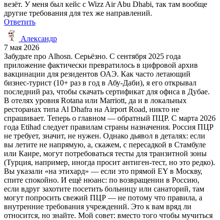
везёт. У меня был кейс с Wizz Air Abu Dhabi, так там вообще
другие требования для тех же направлений.
Ответить
Александр
7 мая 2026
Забудьте про Alhosn. Серьёзно. С сентября 2025 года
приложение фактически превратилось в цифровой архив
вакцинации для резидентов ОАЭ. Как часто летающий
бизнес-турист (10+ раз в год в Абу-Даби), я его открывал
последний раз, чтобы скачать сертификат для офиса в Дубае.
В отелях уровня Rotana или Marriott, да и в локальных
ресторанах типа Al Dhafra на Airport Road, никто не
спрашивает. Теперь о главном — обратный ПЦР. С марта 2026
года Etihad следует правилам страны назначения. Россия ПЦР
не требует, значит, не нужен. Однако дьявол в деталях: если
вы летите не напрямую, а, скажем, с пересадкой в Стамбуле
или Каире, могут потребоваться тесты для транзитной зоны
(Турция, например, иногда просит антиген-тест, но это редко).
Вы указали «на этихард» — если это прямой EY в Москву,
спите спокойно. И ещё нюанс: по возвращении в Россию,
если вдруг захотите посетить больницу или санаторий, там
могут попросить свежий ПЦР — не потому что правила, а
внутренние требования учреждений. Это к вам вряд ли
относится, но знайте. Мой совет: вместо того чтобы мучиться