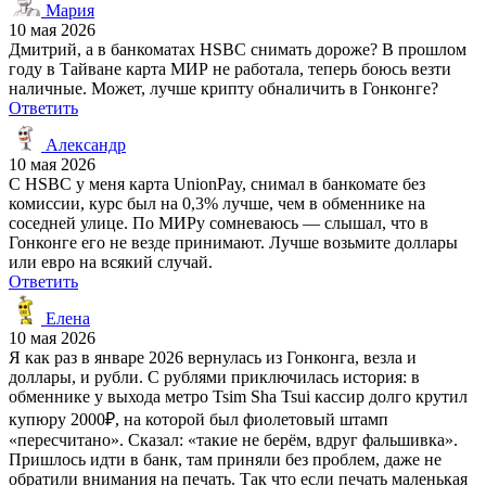
Мария
10 мая 2026
Дмитрий, а в банкоматах HSBC снимать дороже? В прошлом
году в Тайване карта МИР не работала, теперь боюсь везти
наличные. Может, лучше крипту обналичить в Гонконге?
Ответить
Александр
10 мая 2026
С HSBC у меня карта UnionPay, снимал в банкомате без
комиссии, курс был на 0,3% лучше, чем в обменнике на
соседней улице. По МИРу сомневаюсь — слышал, что в
Гонконге его не везде принимают. Лучше возьмите доллары
или евро на всякий случай.
Ответить
Елена
10 мая 2026
Я как раз в январе 2026 вернулась из Гонконга, везла и
доллары, и рубли. С рублями приключилась история: в
обменнике у выхода метро Tsim Sha Tsui кассир долго крутил
купюру 2000₽, на которой был фиолетовый штамп
«пересчитано». Сказал: «такие не берём, вдруг фальшивка».
Пришлось идти в банк, там приняли без проблем, даже не
обратили внимания на печать. Так что если печать маленькая