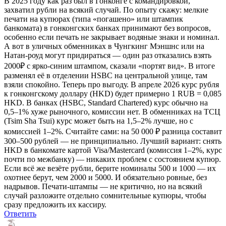
В 2025 году как раз был в Гонконге с командировкой,
захватил рубли на всякий случай. По опыту скажу: мелкие
печати на купюрах (типа «погашено» или штампик
банкомата) в гонконгских банках принимают без вопросов,
особенно если печать не закрывает водяные знаки и номинал.
А вот в уличных обменниках в Чунгкинг Мэншнс или на
Натан-роуд могут придираться — один раз отказались взять
2000₽ с ярко-синим штампом, сказали «портят вид». В итоге
разменял её в отделении HSBC на центральной улице, там
взяли спокойно. Теперь про выгоду. В апреле 2026 курс рубля
к гонконгскому доллару (HKD) будет примерно 1 RUB = 0,085
HKD. В банках (HSBC, Standard Chartered) курс обычно на
0,5–1% хуже рыночного, комиссии нет. В обменниках на ТСЦ
(Tsim Sha Tsui) курс может быть на 1,5–2% лучше, но с
комиссией 1–2%. Считайте сами: на 50 000 ₽ разница составит
300–500 рублей — не принципиально. Лучший вариант: снять
HKD в банкомате картой Visa/Mastercard (комиссия 1–2%, курс
почти по межбанку) — никаких проблем с состоянием купюр.
Если всё же везёте рубли, берите номиналы 500 и 1000 — их
охотнее берут, чем 2000 и 5000. И обязательно ровные, без
надрывов. Печати-штампы — не критично, но на всякий
случай разложите отдельно сомнительные купюры, чтобы
сразу предложить их кассиру.
Ответить