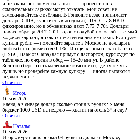
и не закрывает элементы защиты — пронесёт, но в
сомнительных ларьках могут отказать. Мой совет: не
заморачивайтесь с рублями. В Гонконге везде принимают
доллары США, курс очень выгодный (1 USD = 7,8 HKD
фиксированно, но в обменниках дают 7,75–7,78). Доллары
нового образца 2017–2021 годов с голубой полоской — самый
ходовой вариант, никаких печатей на них не ставят. Если уже
купили рубли — поменяйте заранее в Москве на доллары в
любом банке (комиссия 0–1%). И ещё: в гонконгских банках
(HSBC, Bank of China) вас примут с паспортом, курс будет по
табличке, но очереди в обед — 15–20 минут. В районе
Золотого берега есть маленькие обменники, где курс чуть
лучше, но проверяйте каждую купюру — иногда пытаются
всучить мятые.
Ответить
Игорь
10 мая 2026
Елена, а в январе доллар сколько стоил в рублях? У меня
бюджет 1000 USD на неделю — хватит на отель 3* и еду?
Ответить
Наталья
10 мая 2026
Игорь, курс в январе был 94 рубля за доллар в Москве,