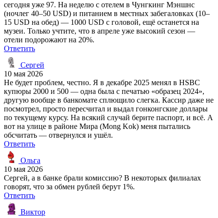
сегодня уже 97. На неделю с отелем в Чунгкинг Мэншнс
(ночлег 40–50 USD) и питанием в местных забегаловках (10–
15 USD на обед) — 1000 USD с головой, ещё останется на
музеи. Только учтите, что в апреле уже высокий сезон —
отели подорожают на 20%.
Ответить
Сергей
10 мая 2026
Не будет проблем, честно. Я в декабре 2025 менял в HSBC
купюры 2000 и 500 — одна была с печатью «образец 2024»,
другую вообще в банкомате сплющило слегка. Кассир даже не
посмотрел, просто пересчитал и выдал гонконгские доллары
по текущему курсу. На всякий случай берите паспорт, и всё. А
вот на улице в районе Мира (Mong Kok) меня пытались
обсчитать — отвернулся и ушёл.
Ответить
Ольга
10 мая 2026
Сергей, а в банке брали комиссию? В некоторых филиалах
говорят, что за обмен рублей берут 1%.
Ответить
Виктор