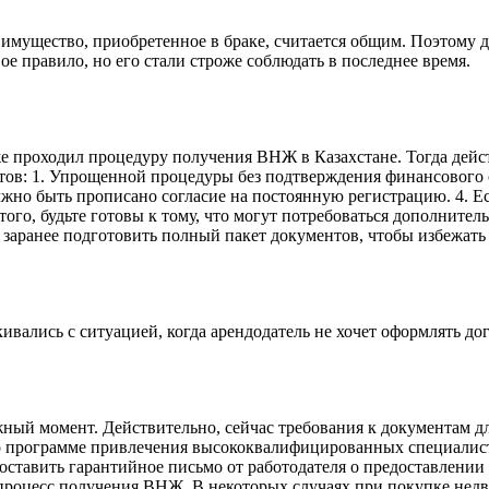
на имущество, приобретенное в браке, считается общим. Поэтому
ое правило, но его стали строже соблюдать в последнее время.
же проходил процедуру получения ВНЖ в Казахстане. Тогда дейс
нтов: 1. Упрощенной процедуры без подтверждения финансового о
лжно быть прописано согласие на постоянную регистрацию. 4. Ес
 того, будьте готовы к тому, что могут потребоваться дополни
ше заранее подготовить полный пакет документов, чтобы избежать
вались с ситуацией, когда арендодатель не хочет оформлять дог
ный момент. Действительно, сейчас требования к документам дл
по программе привлечения высококвалифицированных специалист
оставить гарантийное письмо от работодателя о предоставлении 
ь процесс получения ВНЖ. В некоторых случаях при покупке не