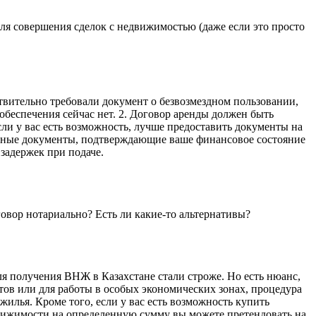
 для совершения сделок с недвижимостью (даже если это просто
твительно требовали документ о безвозмездном пользовании,
беспечения сейчас нет. 2. Договор аренды должен быть
ли у вас есть возможность, лучше предоставить документы на
тельные документы, подтверждающие ваше финансовое состояние
 задержек при подаче.
овор нотариально? Есть ли какие-то альтернативы?
я получения ВНЖ в Казахстане стали строже. Но есть нюанс,
ов или для работы в особых экономических зонах, процедура
жилья. Кроме того, если у вас есть возможность купить
движимости на определенную сумму вы можете претендовать на