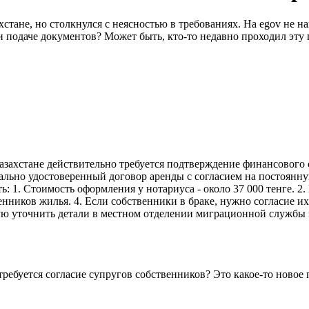
тане, но столкнулся с неясностью в требованиях. На egov не на
 подаче документов? Может быть, кто-то недавно проходил эту 
азахстане действительно требуется подтверждение финансового 
иально удостоверенный договор аренды с согласием на постоянн
ть: 1. Стоимость оформления у нотариуса - около 37 000 тенге. 
енников жилья. 4. Если собственники в браке, нужно согласие и
дую уточнить детали в местном отделении миграционной службы
требуется согласие супругов собственников? Это какое-то новое