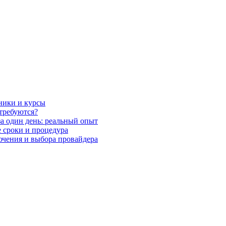
ники и курсы
требуются?
за один день: реальный опыт
е сроки и процедура
ючения и выбора провайдера