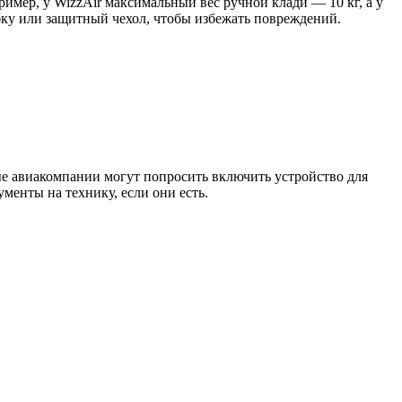
ример, у WizzAir максимальный вес ручной клади — 10 кг, а у
робку или защитный чехол, чтобы избежать повреждений.
рые авиакомпании могут попросить включить устройство для
менты на технику, если они есть.